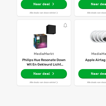
Naar deal
Naar dea
Alle deals van deze winkel
Alle deals van dez
MediaMarkt
MediaMa
Philips Hue Resonate Down
Apple Airtag
Wit En Gekleurd Licht
Slimme Buitenarmatuur
Naar deal
Zwart
Naar dea
Alle deals van deze winkel
Alle deals van dez