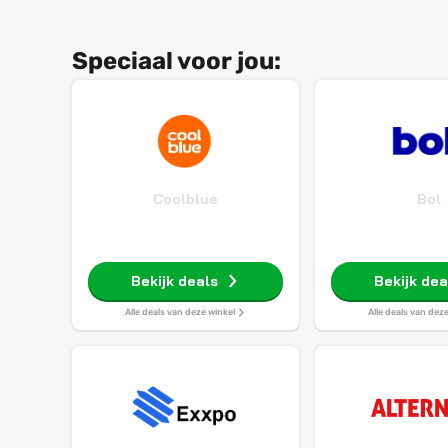
Speciaal voor jou:
Coolblue
Bol
Bekijk deals
Bekijk dea
Alle deals van deze winkel
Alle deals van dez