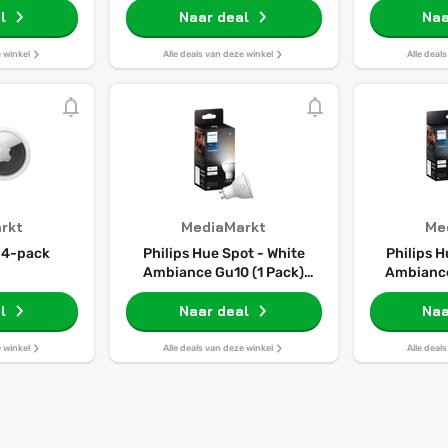
l
Naar deal
Naa
e winkel
Alle deals van deze winkel
Alle deal
rkt
MediaMarkt
Me
 4-pack
Philips Hue Spot - White
Philips H
Ambiance Gu10 (1 Pack)
Ambiance
Slimme Ledlamp Wit
Slimme
l
Naar deal
Naa
e winkel
Alle deals van deze winkel
Alle deal