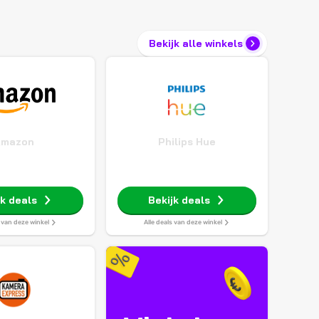
Bekijk alle winkels
Amazon
Philips Hue
jk deals
Bekijk deals
s van deze winkel
Alle deals van deze winkel