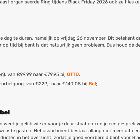
naast organiseerde Ring tijdens Black Friday 2026 ook zelf leuk
dag te duren, namelijk op vrijdag 26 november. Dit betekent da
r op tijd bij bent is dat natuurlijk geen probleem. Dus houd de de
on), van €99,99 naar €79,95 bij
OTTO
;
deurbelgong, van €229,- naar €140,08 bij
Bol
;
rbel
o weet je gelijk wie er voor je deur staat en kun je een gesprek
wenste gasten. Het assortiment bestaat allang niet meer uit een e
oducten in het overzicht, zodat je goed voorbereid bent voor Bla