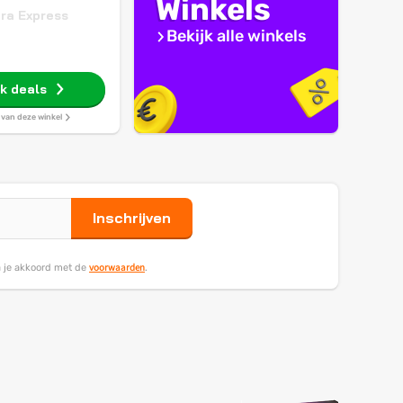
Winkels
ra Express
Bekijk alle winkels
jk deals
s van deze winkel
Inschrijven
voorwaarden
ga je akkoord met de
.