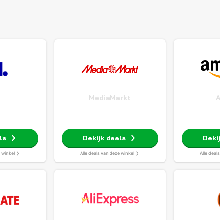
MediaMarkt
ls
Bekijk deals
Beki
e winkel
Alle deals van deze winkel
Alle deal