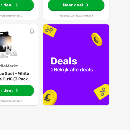
r deal
Naar deal
s van deze winkel
Alle deals van deze winkel
Deals
diaMarkt
Bekijk alle deals
ue Spot - White
 Gu10 (3 Pack)
 Ledlamp Wit
r deal
s van deze winkel