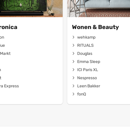
ronica
Wonen & Beauty
on
wehkamp
lue
RITUALS
Markt
Douglas
Emma Sleep
n
ICI Paris XL
t
Nespresso
a Express
Leen Bakker
fonQ