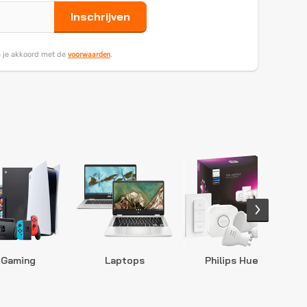
Inschrijven
voorwaarden
ga je akkoord met de
.
Gaming
Laptops
Philips Hue
S