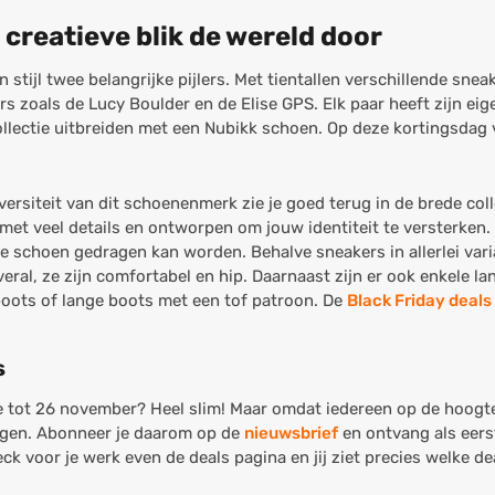
 creatieve blik de wereld door
stijl twee belangrijke pijlers. Met tientallen verschillende sne
s zoals de Lucy Boulder en de Elise GPS. Elk paar heeft zijn ei
lectie uitbreiden met een Nubikk schoen. Op deze kortingsdag 
versiteit van dit schoenenmerk zie je goed terug in de brede col
n met veel details en ontworpen om jouw identiteit te versterken
 schoen gedragen kan worden. Behalve sneakers in allerlei varia
eral, ze zijn comfortabel en hip. Daarnaast zijn er ook enkele la
boots of lange boots met een tof patroon. De
Black Friday deals
s
 tot 26 november? Heel slim! Maar omdat iedereen op de hoogte i
igen. Abonneer je daarom op de
nieuwsbrief
en ontvang als eers
k voor je werk even de deals pagina en jij ziet precies welke dea