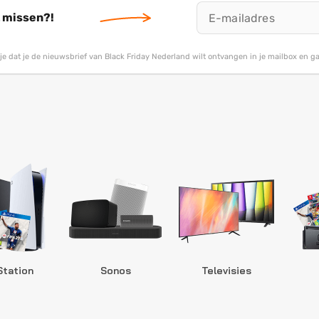
t missen?!
g je dat je de nieuwsbrief van Black Friday Nederland wilt ontvangen in je mailbox en 
Station
Sonos
Televisies