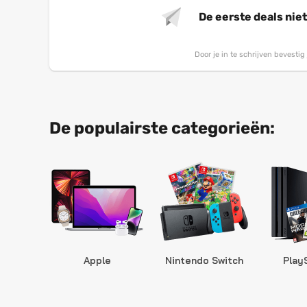
De eerste deals nie
Door je in te schrijven bevesti
De populairste categorieën:
Apple
Nintendo Switch
Play