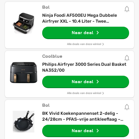
Bol
Ninja Foodi AF500EU Mega Dubbele
Airfryer XXL - 10.4 Liter - Twee
Kookvakken of Één MegaZone -
Naar deal
Heteluchtfriteuse
Alle deals van deze winkel
Coolblue
Philips Airfryer 3000 Series Dual Basket
NA352/00
Naar deal
Alle deals van deze winkel
Bol
BK Vivid Koekenpannenset 2-delig -
24/28cm - PFAS-vrije antikleeflaag –
Koekenpan inductie – Keramische
Naar deal
koekenpan - Ovenbestendig tot 160°C –
Koudgrepen - Zwart