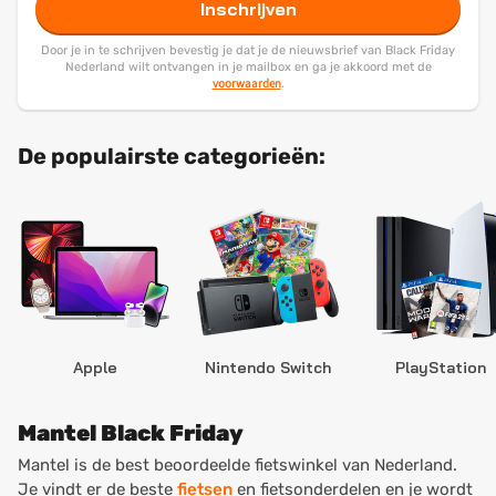
Inschrijven
Door je in te schrijven bevestig je dat je de nieuwsbrief van Black Friday
Nederland wilt ontvangen in je mailbox en ga je akkoord met de
voorwaarden
.
De populairste categorieën:
Apple
Nintendo Switch
PlayStation
Mantel Black Friday
Mantel is de best beoordeelde fietswinkel van Nederland.
Je vindt er de beste
fietsen
en fietsonderdelen en je wordt