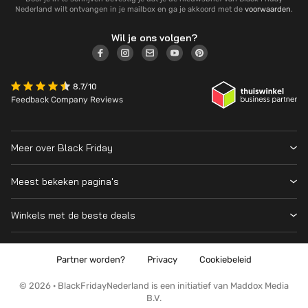
Nederland wilt ontvangen in je mailbox en ga je akkoord met de
voorwaarden
.
Wil je ons volgen?
8.7/10
Feedback Company Reviews
Meer over Black Friday
Black Friday 2026
Meest bekeken pagina's
Wanneer is Black Friday?
Winkeloverzicht
Cyber Monday 2026
Winkels met de beste deals
Black Friday Deals
Over ons
MediaMarkt
Prijsvergelijker
Adverteren
Coolblue
Partner worden?
Privacy
Cookiebeleid
Apple
Contact
Bol
PS5
Kennis en advies
© 2026 · BlackFridayNederland is een initiatief van Maddox Media
Amazon
B.V.
PlayStation
Wat is Black Friday?