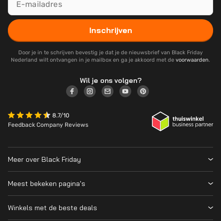
Inschrijven
Door je in te schrijven bevestig je dat je de nieuwsbrief van Black Friday
Nederland wilt ontvangen in je mailbox en ga je akkoord met de
voorwaarden
.
Wil je ons volgen?
8.7/10
Feedback Company Reviews
Meer over Black Friday
Black Friday 2026
Meest bekeken pagina's
Wanneer is Black Friday?
Winkeloverzicht
Cyber Monday 2026
Winkels met de beste deals
Black Friday Deals
Over ons