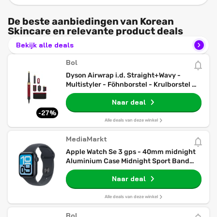
De beste aanbiedingen van Korean
Skincare en relevante product deals
Bekijk alle deals
Bol
Dyson Airwrap i.d. Straight+Wavy -
Multistyler - Föhnborstel - Krulborstel -
Red Velvet/Goud
Naar deal
-27%
Alle deals van deze winkel
MediaMarkt
Apple Watch Se 3 gps - 40mm midnight
Aluminium Case Midnight Sport Band
S/m Smartwatch
Naar deal
Alle deals van deze winkel
Bol