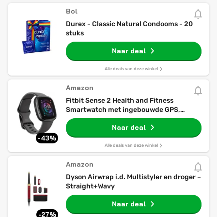
Bol
Durex - Classic Natural Condooms - 20
stuks
Naar deal
Alle deals van deze winkel
Amazon
Fitbit Sense 2 Health and Fitness
Smartwatch met ingebouwde GPS,
geavanceerde gezondheidsfuncties,
Naar deal
batterijduur tot 6 dagen - compatibel
met Android en iOS. Kleur Shadow
-43%
Grey/Grafiet Aluminium
Alle deals van deze winkel
Amazon
Dyson Airwrap i.d. Multistyler en droger –
Straight+Wavy
Naar deal
-27%