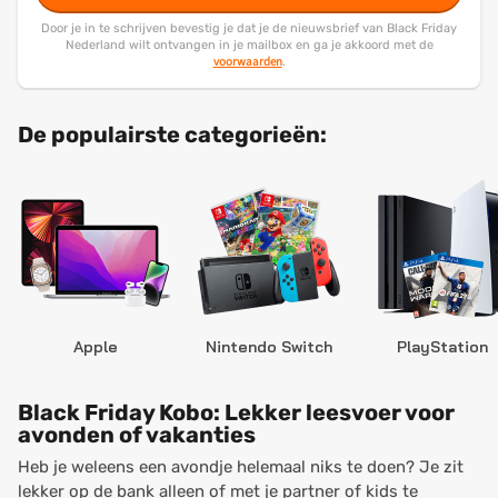
Door je in te schrijven bevestig je dat je de nieuwsbrief van Black Friday
Nederland wilt ontvangen in je mailbox en ga je akkoord met de
voorwaarden
.
De populairste categorieën:
Apple
Nintendo Switch
PlayStation
Black Friday Kobo: Lekker leesvoer voor
avonden of vakanties
Heb je weleens een avondje helemaal niks te doen? Je zit
lekker op de bank alleen of met je partner of kids te