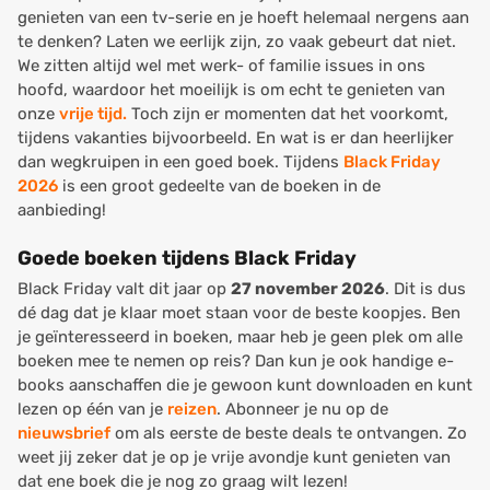
genieten van een tv-serie en je hoeft helemaal nergens aan
te denken? Laten we eerlijk zijn, zo vaak gebeurt dat niet.
We zitten altijd wel met werk- of familie issues in ons
hoofd, waardoor het moeilijk is om echt te genieten van
onze
vrije tijd.
Toch zijn er momenten dat het voorkomt,
tijdens vakanties bijvoorbeeld. En wat is er dan heerlijker
dan wegkruipen in een goed boek. Tijdens
Black Friday
2026
is een groot gedeelte van de boeken in de
aanbieding!
Goede boeken tijdens Black Friday
Black Friday valt dit jaar op
27 november 2026
. Dit is dus
dé dag dat je klaar moet staan voor de beste koopjes. Ben
je geïnteresseerd in boeken, maar heb je geen plek om alle
boeken mee te nemen op reis? Dan kun je ook handige e-
books aanschaffen die je gewoon kunt downloaden en kunt
lezen op één van je
reizen
. Abonneer je nu op de
nieuwsbrief
om als eerste de beste deals te ontvangen. Zo
weet jij zeker dat je op je vrije avondje kunt genieten van
dat ene boek die je nog zo graag wilt lezen!