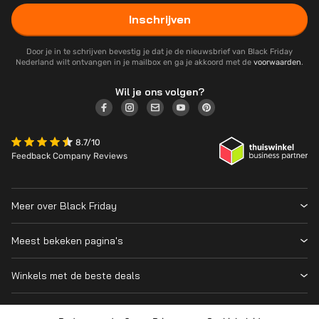
Inschrijven
Door je in te schrijven bevestig je dat je de nieuwsbrief van Black Friday
Nederland wilt ontvangen in je mailbox en ga je akkoord met de
voorwaarden
.
Wil je ons volgen?
8.7/10
Feedback Company Reviews
Meer over Black Friday
Black Friday 2026
Meest bekeken pagina's
Wanneer is Black Friday?
Winkeloverzicht
Cyber Monday 2026
Winkels met de beste deals
Black Friday Deals
Over ons
MediaMarkt
Prijsvergelijker
Adverteren