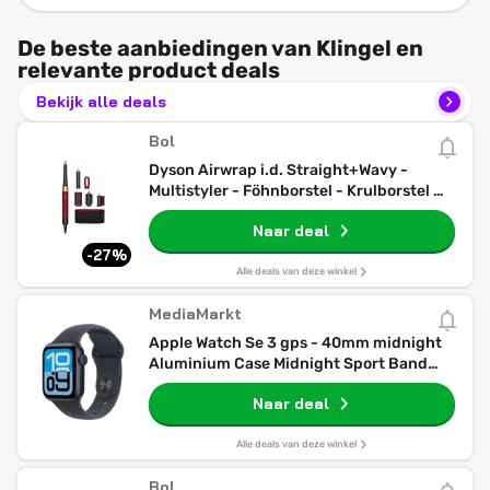
De beste aanbiedingen van Klingel en
relevante product deals
Bekijk alle deals
Bol
Dyson Airwrap i.d. Straight+Wavy -
Multistyler - Föhnborstel - Krulborstel -
Red Velvet/Goud
Naar deal
-27%
Alle deals van deze winkel
MediaMarkt
Apple Watch Se 3 gps - 40mm midnight
Aluminium Case Midnight Sport Band
S/m Smartwatch
Naar deal
Alle deals van deze winkel
Bol