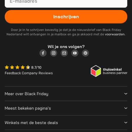
Inschrijven
Door je in te schrijven bevestig je dat je de nieuwsbrief van Black Friday
Nederland wilt ontvangen in je mailbox en ga je akkoord met de
voorwaarden
.
Wil je ons volgen?
8.7/10
Feedback Company Reviews
Meer over Black Friday
Black Friday 2026
Meest bekeken pagina's
Wanneer is Black Friday?
Winkeloverzicht
Cyber Monday 2026
Winkels met de beste deals
Black Friday Deals
Over ons