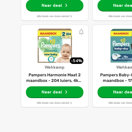
Naar deal
Naar dea
Alle deals van deze winkel
Alle deals van dez
-54%
Wehkamp
Wehka
Pampers Harmonie Maat 2
Pampers Baby-
maandbox - 204 luiers, 4kg-
maandbox - 174
8kg
11kg-16
Naar deal
Naar dea
Alle deals van deze winkel
Alle deals van dez