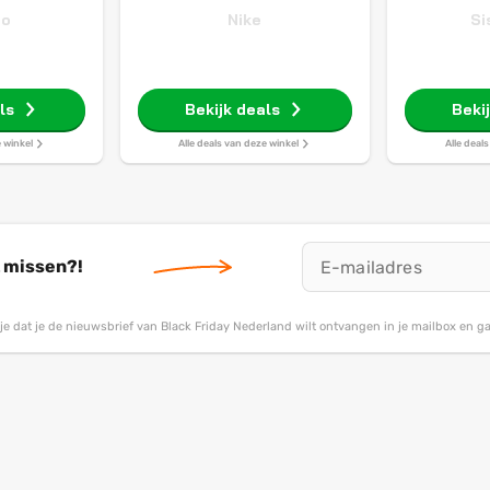
do
Nike
Si
ls
Bekijk deals
Beki
e winkel
Alle deals van deze winkel
Alle deal
t missen?!
g je dat je de nieuwsbrief van Black Friday Nederland wilt ontvangen in je mailbox en 