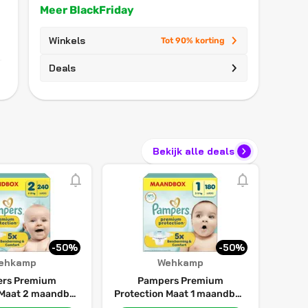
Meer BlackFriday
Winkels
Tot 90% korting
Deals
Bekijk alle deals
-50%
-50%
ehkamp
Wehkamp
rs Premium
Pampers Premium
 Maat 2 maandbox
Protection Maat 1 maandbox
ers - 4kg - 8kg
- 180 luiers - 2kg - 5kg