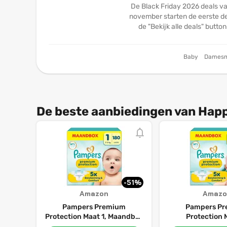
De Black Friday 2026 deals va
november starten de eerste dea
de "Bekijk alle deals" butto
Baby
Dames
De beste aanbiedingen van Happ
-51%
Amazon
Amazo
Pampers Premium
Pampers P
Protection Maat 1, Maandbox
Protection 
180 Luiers, 2-5kg
Maandbox 240 Lu