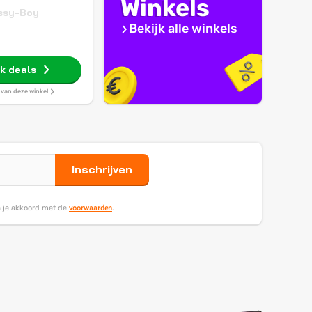
Winkels
ssy-Boy
Bekijk alle winkels
jk deals
s van deze winkel
Inschrijven
voorwaarden
ga je akkoord met de
.