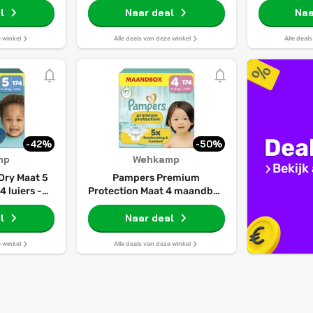
l
Naar deal
Naa
e winkel
Alle deals van deze winkel
Alle deal
Dea
-42%
-50%
mp
Wehkamp
Bekijk 
Dry Maat 5
Pampers Premium
 luiers -
Protection Maat 4 maandbox
kg
- 174 luiers - 9kg-14kg
l
Naar deal
e winkel
Alle deals van deze winkel