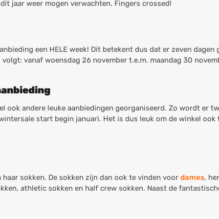
 dit jaar weer mogen verwachten. Fingers crossed!
aanbieding een HELE week! Dit betekent dus dat er zeven dage
ls volgt: vanaf woensdag 26 november t.e.m. maandag 30 novem
aanbieding
kel ook andere leuke aanbiedingen georganiseerd. Zo wordt er tw
intersale start begin januari. Het is dus leuk om de winkel ook t
 haar sokken. De sokken zijn dan ook te vinden voor
dames
, he
sokken, athletic sokken en half crew sokken. Naast de fantastis