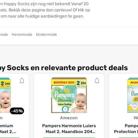
n Happy Socks zijn nog niet bekend! Vanaf 20
ls. Bekijk deze pagina dan opnieuw! Of klik op
n om naar alle huidige aanbiedingen te gaan.
mode
Herenmode
Kindermode
y Socks en relevante product deals
-45%
n
Amazon
W
remium
Pampers Harmonie Luiers
Pampe
Maat 2,
Maat 2, Maandbox 204
Protection
iers, 4-8kg
Luiers, 4-8kg
- 240 lui