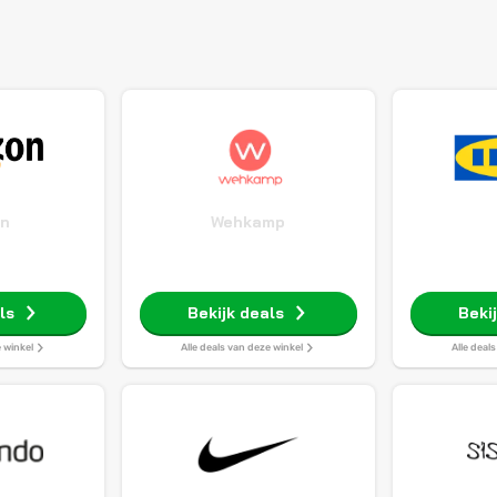
n
Wehkamp
ls
Bekijk deals
Beki
e winkel
Alle deals van deze winkel
Alle deal