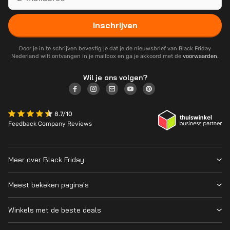
Inschrijven
Door je in te schrijven bevestig je dat je de nieuwsbrief van Black Friday
Nederland wilt ontvangen in je mailbox en ga je akkoord met de
voorwaarden
.
Wil je ons volgen?
8.7/10
Feedback Company Reviews
Meer over Black Friday
Black Friday 2026
Meest bekeken pagina's
Wanneer is Black Friday?
Winkeloverzicht
Cyber Monday 2026
Winkels met de beste deals
Black Friday Deals
Over ons
MediaMarkt