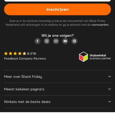
Inschrijven
Door je in te schrijven bevestig je dat je de nieuwsbrief van Black Friday
Nederland wilt ontvangen in je mailbox en ga je akkoord met de
voorwaarden
.
Wil je ons volgen?
8.7/10
Feedback Company Reviews
Meer over Black Friday
Black Friday 2026
Meest bekeken pagina's
Wanneer is Black Friday?
Winkeloverzicht
Cyber Monday 2026
Winkels met de beste deals
Black Friday Deals
Over ons
MediaMarkt
Prijsvergelijker
Adverteren