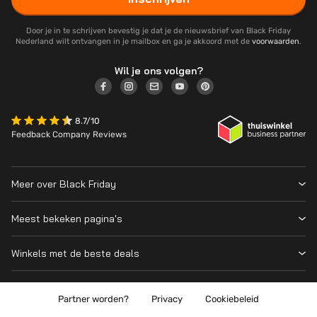
Door je in te schrijven bevestig je dat je de nieuwsbrief van Black Friday
Nederland wilt ontvangen in je mailbox en ga je akkoord met de
voorwaarden
.
Wil je ons volgen?
8.7/10
Feedback Company Reviews
Meer over Black Friday
Black Friday 2026
Meest bekeken pagina's
Wanneer is Black Friday?
Winkeloverzicht
Cyber Monday 2026
Winkels met de beste deals
Black Friday Deals
Over ons
MediaMarkt
Prijsvergelijker
Adverteren
Coolblue
Partner worden?
Privacy
Cookiebeleid
Apple
Contact