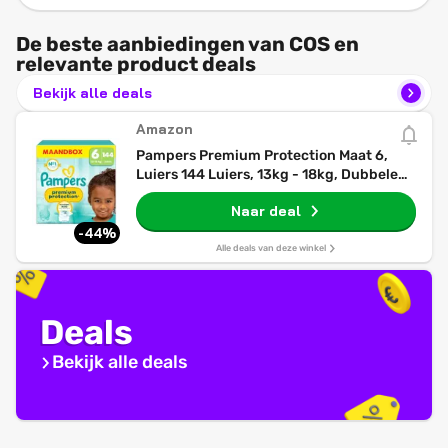
De beste aanbiedingen van COS en
relevante product deals
Bekijk alle deals
Amazon
Pampers Premium Protection Maat 6,
Luiers 144 Luiers, 13kg - 18kg, Dubbele
Bescherming: Voor De Huid En Tegen
Naar deal
Lekken, Maandbox
-44%
Alle deals van deze winkel
Deals
Bekijk alle deals