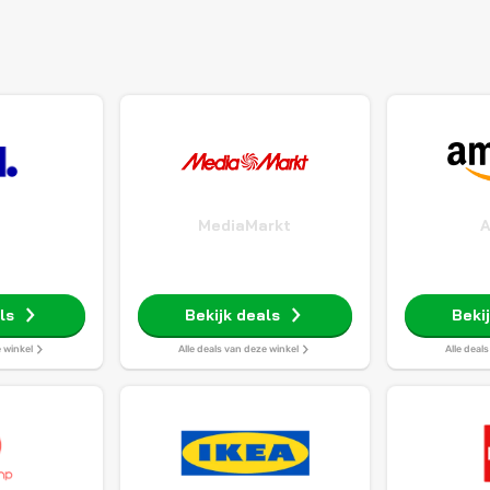
MediaMarkt
ls
Bekijk deals
Beki
e winkel
Alle deals van deze winkel
Alle deal