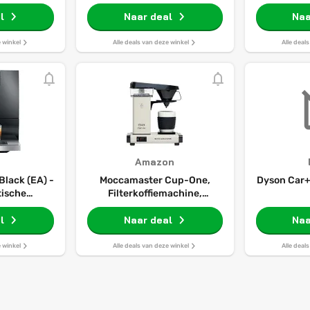
uitloop - PRO3 VAQ
l
Reservoir - Chroom
Naar deal
Naa
e winkel
Alle deals van deze winkel
Alle deal
Amazon
Black (EA) -
Moccamaster Cup-One,
Dyson Car+
ische
Filterkoffiemachine,
achine
Koffiemok, Off-White, 0.33L
l
Naar deal
Naa
e winkel
Alle deals van deze winkel
Alle deal