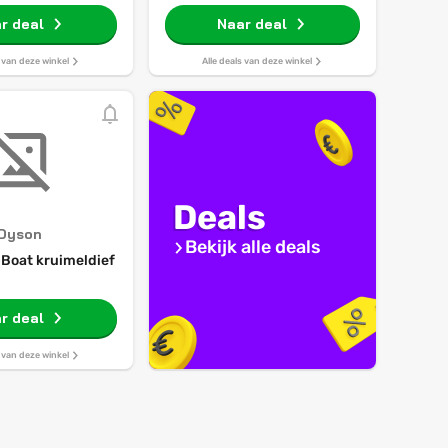
r deal
Naar deal
s van deze winkel
Alle deals van deze winkel
Deals
Dyson
Bekijk alle deals
Boat kruimeldief
r deal
s van deze winkel