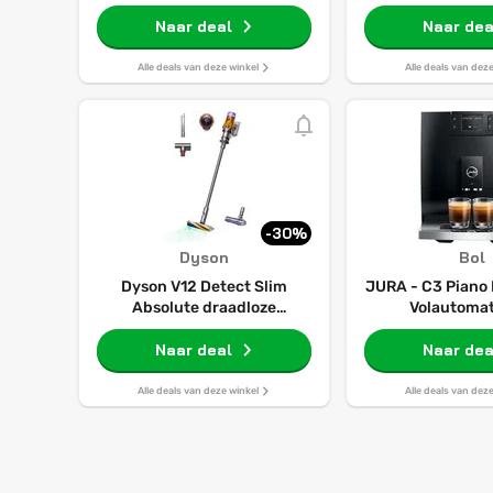
Naar deal
Naar dea
Alle deals van deze winkel
Alle deals van dez
-30%
Dyson
Bol
Dyson V12 Detect Slim
JURA - C3 Piano 
Absolute draadloze
Volautomat
stofzuiger
espressom
Naar deal
Naar dea
Alle deals van deze winkel
Alle deals van dez