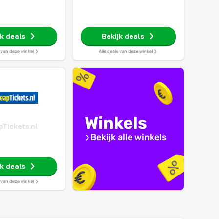
jk deals
Bekijk deals
s van deze winkel
Alle deals van deze winkel
Winkels
Tickets.nl
Bekijk alle winkels
jk deals
s van deze winkel