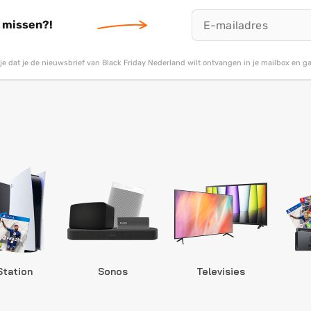
t missen?!
g je dat je de nieuwsbrief van Black Friday Nederland wilt ontvangen in je mailbox en 
Station
Sonos
Televisies