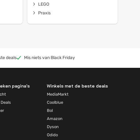
LEGO
Praxis
te deals
Mis niets van Black Friday
eken pagina's
Winkels met de beste deals
cht
MediaMarkt
 Deals
Coolblue
ker
Bol
Amazon
Dyson
Odido