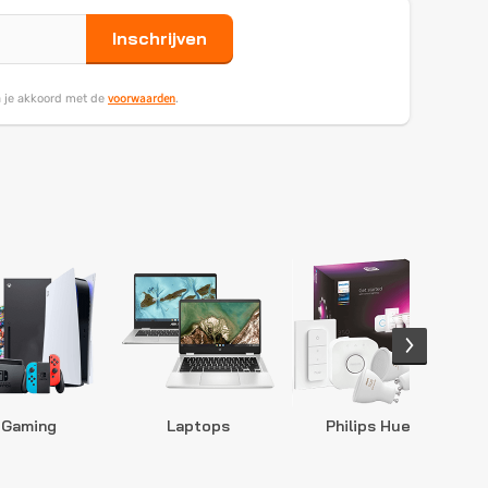
Inschrijven
voorwaarden
ga je akkoord met de
.
Gaming
Laptops
Philips Hue
S