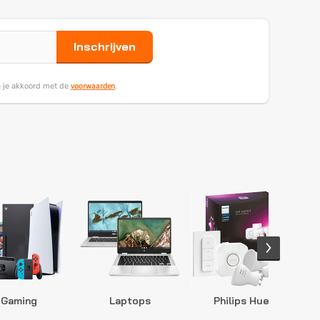
Inschrijven
voorwaarden
ga je akkoord met de
.
Gaming
Laptops
Philips Hue
S