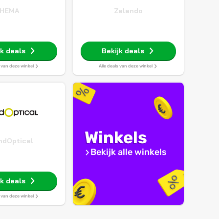
HEMA
Zalando
jk deals
Bekijk deals
s van deze winkel
Alle deals van deze winkel
Winkels
ndOptical
Bekijk alle winkels
jk deals
s van deze winkel