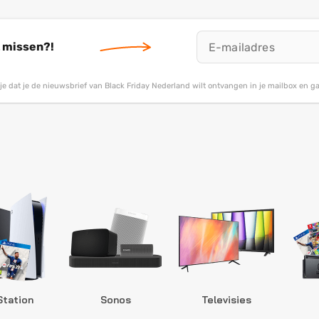
t missen?!
g je dat je de nieuwsbrief van Black Friday Nederland wilt ontvangen in je mailbox en 
Station
Sonos
Televisies