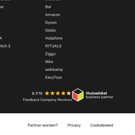
ker
Bol
Amazon
Dyson
Odido
X
Vodafone
itch 2
RITUALS
Ziggo
Nike
wehkamp
EasyToys
8.7/10
Feedback Company Reviews
Partner worden?
Privacy
Cookiebeleid