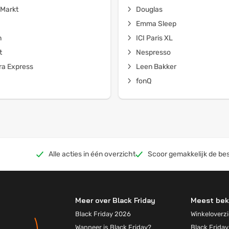
Markt
Douglas
Emma Sleep
n
ICI Paris XL
t
Nespresso
a Express
Leen Bakker
fonQ
Alle acties in één overzicht
Scoor gemakkelijk de bes
Meer over Black Friday
Meest bek
Black Friday 2026
Winkeloverzi
Wanneer is Black Friday?
Black Friday