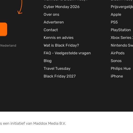
Cyber Monday 2026
Prijsvergelij
Over ons
Apple
Adverteren
PS5
Contact
PlayStation
Kennis en advies
Xbox Series 
Wat is Black Friday?
Nintendo Sw
y Nederland
FAQ - Veelgestelde vragen
AirPods
Blog
Sonos
Travel Tuesday
Philips Hue
Black Friday 2027
iPhone
 een initiatief van Maddox Media B.V.