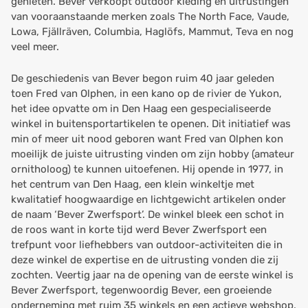
genieten. Bever verkoopt outdoor kleding en uitrustingen
van vooraanstaande merken zoals The North Face, Vaude,
Lowa, Fjällräven, Columbia, Haglöfs, Mammut, Teva en nog
veel meer.
De geschiedenis van Bever begon ruim 40 jaar geleden
toen Fred van Olphen, in een kano op de rivier de Yukon,
het idee opvatte om in Den Haag een gespecialiseerde
winkel in buitensportartikelen te openen. Dit initiatief was
min of meer uit nood geboren want Fred van Olphen kon
moeilijk de juiste uitrusting vinden om zijn hobby (amateur
ornitholoog) te kunnen uitoefenen. Hij opende in 1977, in
het centrum van Den Haag, een klein winkeltje met
kwalitatief hoogwaardige en lichtgewicht artikelen onder
de naam ‘Bever Zwerfsport’. De winkel bleek een schot in
de roos want in korte tijd werd Bever Zwerfsport een
trefpunt voor liefhebbers van outdoor-activiteiten die in
deze winkel de expertise en de uitrusting vonden die zij
zochten. Veertig jaar na de opening van de eerste winkel is
Bever Zwerfsport, tegenwoordig Bever, een groeiende
onderneming met ruim 35 winkels en een actieve webshop.