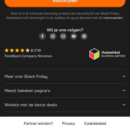
Inschrijven
Door je in te schrijven bevestig je dat je de nieuwsbrief van Black Friday
Nederland wilt ontvangen in je mailbox en ga je akkoord met de
voorwaarden
.
Wil je ons volgen?
8.7/10
Feedback Company Reviews
Meer over Black Friday
Black Friday 2026
Meest bekeken pagina's
Wanneer is Black Friday?
Winkeloverzicht
Cyber Monday 2026
Winkels met de beste deals
Black Friday Deals
Over ons
MediaMarkt
Prijsvergelijker
Adverteren
Coolblue
Partner worden?
Privacy
Cookiebeleid
Apple
Contact