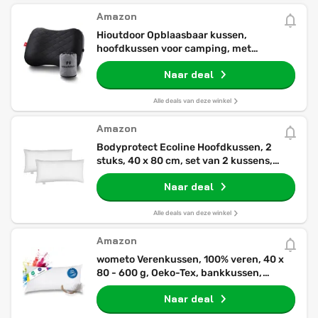
Amazon
Hioutdoor Opblaasbaar kussen,
hoofdkussen voor camping, met
afneembare kussensloop, luchtkussen,
Naar deal
strand/outdoor, ergonomisch reiskussen,
opblaasbaar reis nekkussen, comfortabel
slaapkussen (zwart)
Alle deals van deze winkel
Amazon
Bodyprotect Ecoline Hoofdkussen, 2
stuks, 40 x 80 cm, set van 2 kussens,
dubbelpak beddengoedset van 100%
Naar deal
microvezel, wasbaar, wit
Alle deals van deze winkel
Amazon
wometo Verenkussen, 100% veren, 40 x
80 - 600 g, Oeko-Tex, bankkussen,
vulkussen, overtrek, katoen,
Naar deal
wit/binnenkussen/kussenvulling/hoofdkuss