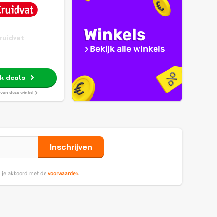
Winkels
ruidvat
Bekijk alle winkels
jk deals
s van deze winkel
Inschrijven
voorwaarden
ga je akkoord met de
.