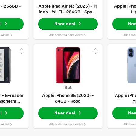
 - 256GB -
Apple iPad Air M3 (2025) - 11
Apple iPho
inch - Wi-Fi - 256GB - Space
Li
Grey - 7e generatie
l
Naar deal
Naa
e winkel
Alle deals van deze winkel
Alle deal
Bol
r - E-reader
Apple iPhone SE (2020) -
Apple iPh
enscherm -
64GB - Rood
M
rboeken -
l
t
Naar deal
Naa
e winkel
Alle deals van deze winkel
Alle deal