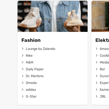
Fashion
Elekt
Lounge by Zalando
Amaz
Nike
Coolb
H&M
Media
Daily Paper
Bol
Dr. Martens
Dyso
Omoda
Exper
adidas
Kamer
G-Star
JBL