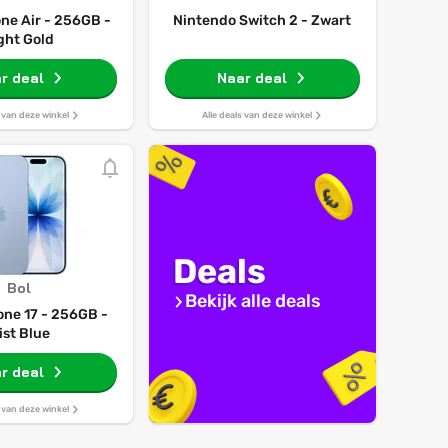
ne Air - 256GB -
Nintendo Switch 2 - Zwart
ght Gold
r deal
Naar deal
s van deze winkel
Alle deals van deze winkel
Deals
Bol
Bekijk alle deals
one 17 - 256GB -
ist Blue
r deal
s van deze winkel