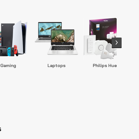
Gaming
Laptops
Philips Hue
S
s