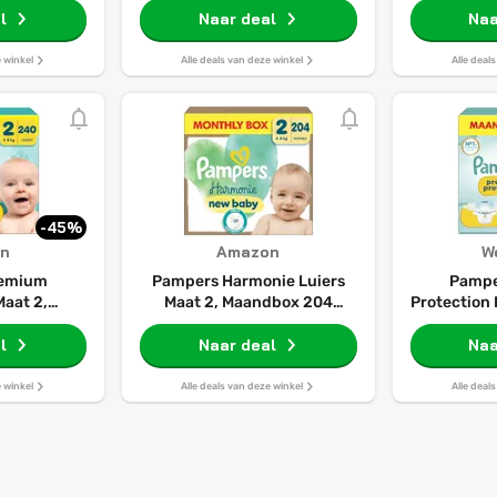
l
Naar deal
Naa
Ste
e winkel
Alle deals van deze winkel
Alle deal
-45%
n
Amazon
W
remium
Pampers Harmonie Luiers
Pampe
Maat 2,
Maat 2, Maandbox 204
Protection
iers, 4-8kg
Luiers, 4-8kg
- 240 lui
l
Naar deal
Naa
e winkel
Alle deals van deze winkel
Alle deal