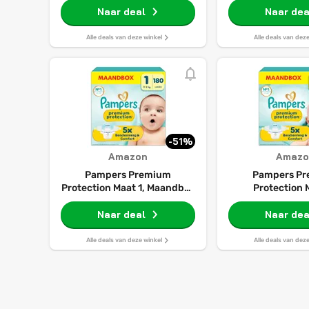
Naar deal
Naar dea
Alle deals van deze winkel
Alle deals van dez
-51%
Amazon
Amazo
Pampers Premium
Pampers P
Protection Maat 1, Maandbox
Protection 
180 Luiers, 2-5kg
Maandbox 240 Lu
Naar deal
Naar dea
Alle deals van deze winkel
Alle deals van dez