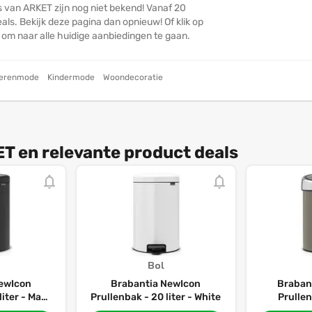
s van ARKET zijn nog niet bekend! Vanaf 20
ls. Bekijk deze pagina dan opnieuw! Of klik op
n om naar alle huidige aanbiedingen te gaan.
erenmode
Kindermode
Woondecoratie
T en relevante product deals
Bol
ewIcon
Brabantia NewIcon
Braban
liter - Matt
Prullenbak - 20 liter - White
Prullen
Badkamer -