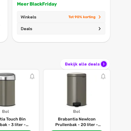
Meer BlackFriday
Winkels
Tot 90% korting
Deals
Bekijk alle deals
Bol
Bol
tia Touch Bin
Brabantia NewIcon
bak - 3 liter -
Prullenbak - 20 liter -
 Platinum / Matt
Platinum