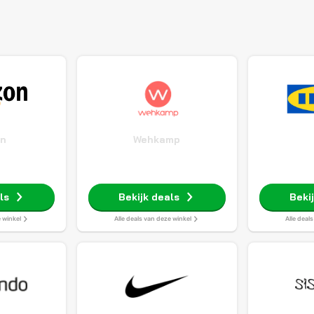
n
Wehkamp
ls
Bekijk deals
Beki
e winkel
Alle deals van deze winkel
Alle deal