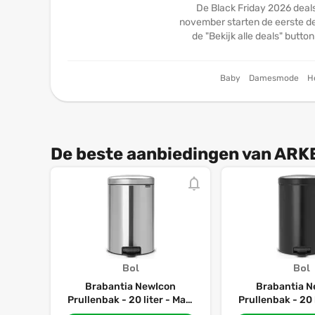
De Black Friday 2026 deal
november starten de eerste dea
de "Bekijk alle deals" butto
Baby
Damesmode
H
De beste aanbiedingen van ARKE
Bol
Bol
Brabantia NewIcon
Brabantia N
Prullenbak - 20 liter - Matt
Prullenbak - 20 
Steel
Black