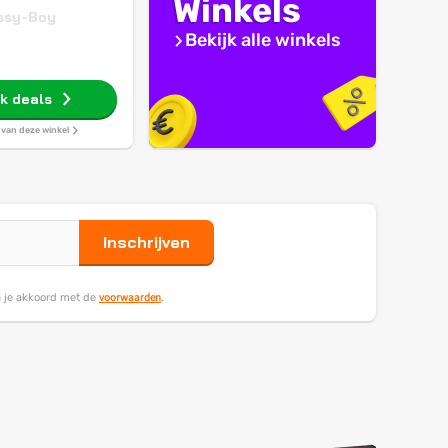
Winkels
ssy-Boy
Bekijk alle winkels
jk deals
s van deze winkel
Inschrijven
voorwaarden
ga je akkoord met de
.