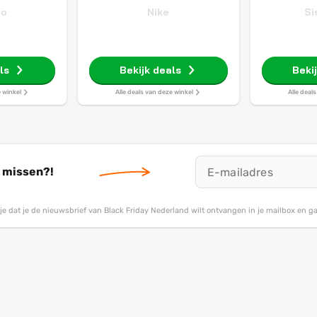
do
Nike
Si
ls
Bekijk deals
Beki
e winkel
Alle deals van deze winkel
Alle deal
t missen?!
g je dat je de nieuwsbrief van Black Friday Nederland wilt ontvangen in je mailbox en 