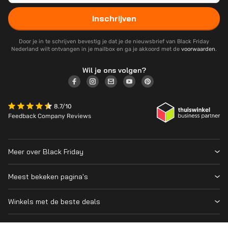
Inschrijven
Door je in te schrijven bevestig je dat je de nieuwsbrief van Black Friday
Nederland wilt ontvangen in je mailbox en ga je akkoord met de
voorwaarden
.
Wil je ons volgen?
8.7/10
Feedback Company Reviews
Meer over Black Friday
Black Friday 2026
Meest bekeken pagina's
Wanneer is Black Friday?
Winkeloverzicht
Cyber Monday 2026
Winkels met de beste deals
Black Friday Deals
Over ons
MediaMarkt
Prijsvergelijker
Adverteren