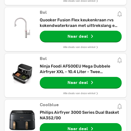
Alle deals van deze winkel
Bol
Quooker Fusion Flex keukenkraan rvs
kokendwaterkraan met uittrekslang en
draaibare uitloop
Naar deal
Alle deals van deze winkel
Bol
Ninja Foodi AF500EU Mega Dubbele
Airfryer XXL - 10.4 Liter - Twee
Kookvakken of Één MegaZone -
Naar deal
Heteluchtfriteuse
Alle deals van deze winkel
Coolblue
Philips Airfryer 3000 Series Dual Basket
NA352/00
Naar deal