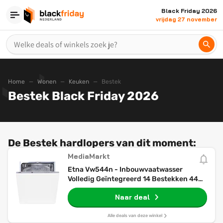
Black Friday 2026
vrijdag 27 november
Home
Wonen
Keuken
Bestek
Bestek Black Friday 2026
De Bestek hardlopers van dit moment:
MediaMarkt
Etna Vw544n - Inbouwvaatwasser
Volledig Geïntegreerd 14 Bestekken 44
Db(a) Vaatwasser
Naar deal
Alle deals van deze winkel