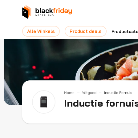
Alle Winkels
Product deals
Productcat
Home
Witgoed
Inductie Fornuis
Inductie fornui