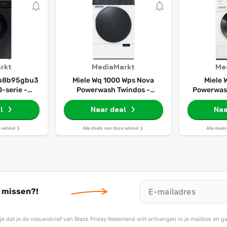
rkt
MediaMarkt
Me
b8b95gbu3
Miele Wq 1000 Wps Nova
Miele
-serie -
Powerwash Twindos -
Powerwas
lader 11 Kg
Wasmachine Voorlader 9 Kg
Voorlader 
72 Db
l
1600 Rpm 67 Db
Naar deal
Naa
 Doseren
Automatisch Doseren
e winkel
Alle deals van deze winkel
Alle deal
t missen?!
g je dat je de nieuwsbrief van Black Friday Nederland wilt ontvangen in je mailbox en 