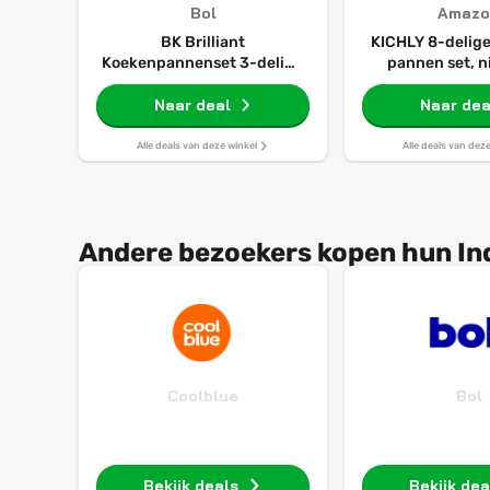
Bol
Amazo
BK Brilliant
KICHLY 8-delige
Koekenpannenset 3-delig -
pannen set, n
20/24/28cm - PFAS-vrije
keuken kookger
antikleeflaag - Pannenset
Naar deal
20cm en 
Naar dea
inductie - Keramische pan -
koekenpannen
Ovenbestendig tot 160°C -
18cm, 20cm st
Alle deals van deze winkel
Alle deals van dez
Koudgrepen - Zonder deksel
met deksels, 
- Zwart
compatibele p
pannen set an
Andere bezoekers kopen hun Indu
Coolblue
Bol
Bekijk deals
Bekijk dea