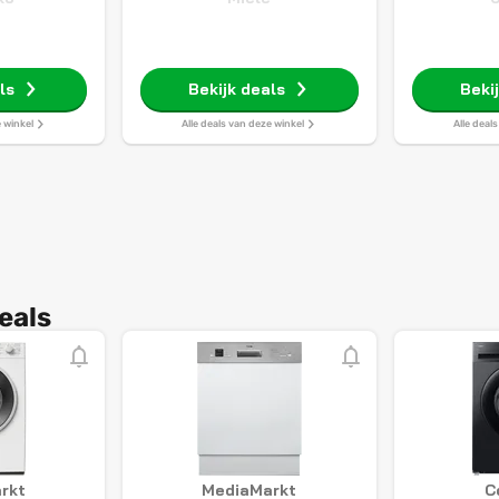
ls
Bekijk deals
Beki
e winkel
Alle deals van deze winkel
Alle deal
eals
rkt
MediaMarkt
C