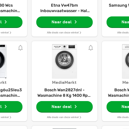
80 Wcs
Etna Vw47bm
Samsung
asmachine
Inbouwvaatwasser - Half
1600 Rpm 73
Geïntegreerd 12 Couverts 47
l
Db(a) Nisbreedte 60 Cm
Naar deal
Naa
e winkel
Alle deals van deze winkel
Alle deal
rkt
MediaMarkt
Me
g6u25leu3
Bosch Wan2827dnl -
Bosch 
asmachine
Wasmachine 8 Kg 1400 Rpm
Wasmachin
 1400 Rpm
72 Db
1400
l
Naar deal
Naa
e winkel
Alle deals van deze winkel
Alle deal