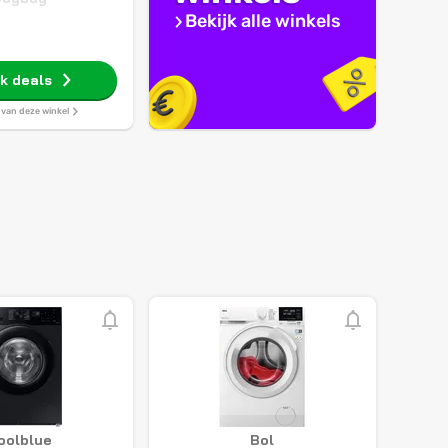
Bekijk alle winkels
jk deals
s van deze winkel
oolblue
Bol