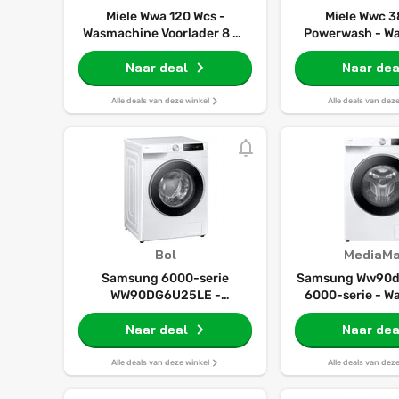
Miele Wwa 120 Wcs -
Miele Wwc 3
Wasmachine Voorlader 8 Kg
Powerwash - W
1400 Rpm 72 Db
Voorlader 8 Kg 
Naar deal
Naar dea
Db
Alle deals van deze winkel
Alle deals van dez
Bol
MediaMa
Samsung 6000-serie
Samsung Ww90d
WW90DG6U25LE -
6000-serie - W
Wasmachine - Ai energy
Voorlader 9 Kg
mode - Wit - 5 jaar garantie
Naar deal
Naar dea
Alle deals van deze winkel
Alle deals van dez