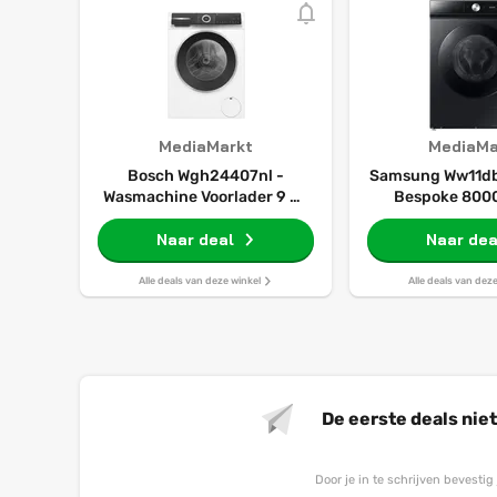
MediaMarkt
MediaMa
Bosch Wgh24407nl -
Samsung Ww11d
Wasmachine Voorlader 9 Kg
Bespoke 8000
1400 Rpm 70 Db
Wasmachine Voor
Naar deal
1400 Rpm 
Naar dea
Automatisch
Alle deals van deze winkel
Alle deals van dez
De eerste deals nie
Door je in te schrijven bevesti