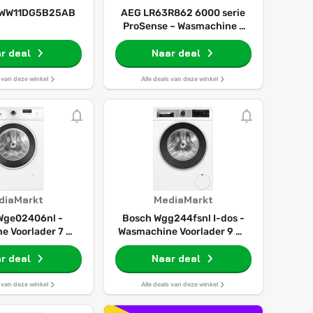
 WW11DG5B25AB
AEG LR63R862 6000 serie
ProSense – Wasmachine -
Energielabel A - 1600 toeren
r deal
- 8 kg - NL/FR
Naar deal
s van deze winkel
Alle deals van deze winkel
diaMarkt
MediaMarkt
Wge02406nl -
Bosch Wgg244fsnl I-dos -
e Voorlader 7 Kg
Wasmachine Voorlader 9 Kg
 Rpm 72 Db
1400 Rpm 70 Db
r deal
Automatisch Doseren
Naar deal
s van deze winkel
Alle deals van deze winkel