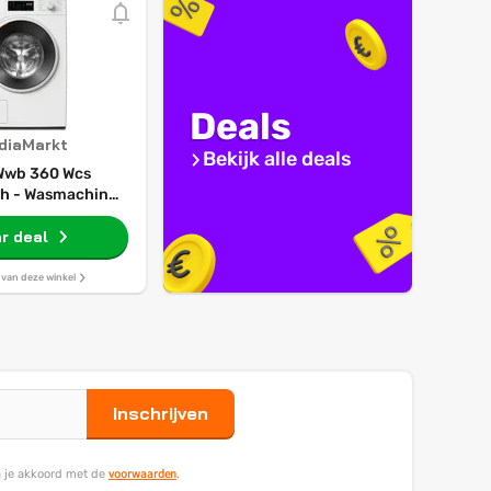
Deals
diaMarkt
Bekijk alle deals
 Wwb 360 Wcs
h - Wasmachine
8 Kg 1400 Rpm 72
r deal
Db
s van deze winkel
Inschrijven
voorwaarden
ga je akkoord met de
.