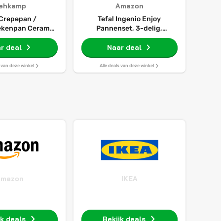
ehkamp
Amazon
 Crepepan /
Tefal Ingenio Enjoy
kenpan Ceramic
Pannenset, 3-delig,
28 cm - Inductie
geschikt voor inductie
 Keramische anti-
r deal
Naar deal
nbaklaag
s van deze winkel
Alle deals van deze winkel
Amazon
IKEA
jk deals
Bekijk deals