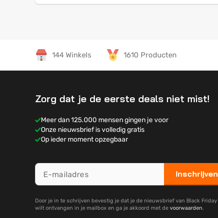
144 Winkels
1610 Producten
Zorg dat je de eerste deals niet mist!
Meer dan 125.000 mensen gingen je voor
Onze nieuwsbrief is volledig gratis
Op ieder moment opzegbaar
Inschrijven
Door je in te schrijven bevestig je dat je de nieuwsbrief van Black Frida
wilt ontvangen in je mailbox en ga je akkoord met de
voorwaarden
.