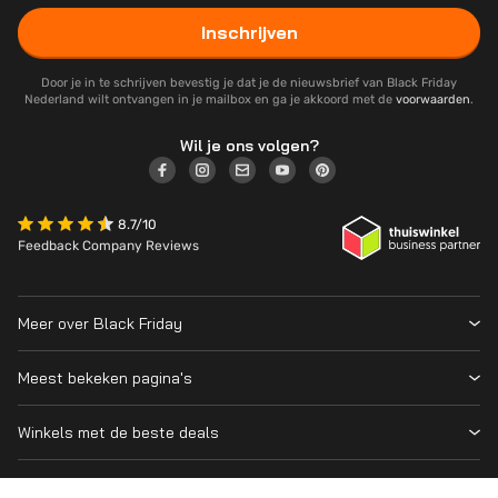
Inschrijven
Door je in te schrijven bevestig je dat je de nieuwsbrief van Black Friday
Nederland wilt ontvangen in je mailbox en ga je akkoord met de
voorwaarden
.
Wil je ons volgen?
8.7/10
Feedback Company Reviews
Meer over Black Friday
Black Friday 2026
Meest bekeken pagina's
Wanneer is Black Friday?
Winkeloverzicht
Cyber Monday 2026
Winkels met de beste deals
Black Friday Deals
Over ons
MediaMarkt
Prijsvergelijker
Adverteren