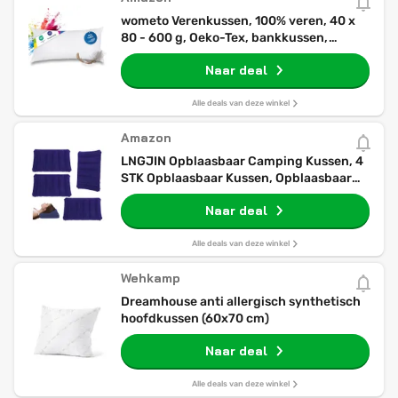
wometo Verenkussen, 100% veren, 40 x
80 - 600 g, Oeko-Tex, bankkussen,
vulkussen, overtrek, katoen,
Naar deal
wit/binnenkussen/kussenvulling/hoofdkuss
Alle deals van deze winkel
Amazon
LNGJIN Opblaasbaar Camping Kussen, 4
STK Opblaasbaar Kussen, Opblaasbaar
Strandkussen met Nekondersteuning,
Naar deal
Geborsteld Hoofdkussen, Comfortabel
Reiskussen, voor Kantoor, Outdoor
Wandelen
Alle deals van deze winkel
Wehkamp
Dreamhouse anti allergisch synthetisch
hoofdkussen (60x70 cm)
Naar deal
Alle deals van deze winkel