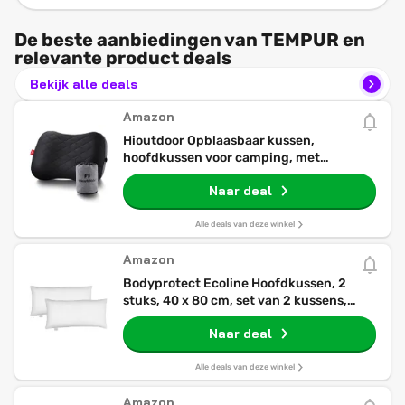
De beste aanbiedingen van TEMPUR en
relevante product deals
Bekijk alle deals
Amazon
Hioutdoor Opblaasbaar kussen,
hoofdkussen voor camping, met
afneembare kussensloop, luchtkussen,
Naar deal
strand/outdoor, ergonomisch reiskussen,
opblaasbaar reis nekkussen, comfortabel
slaapkussen (zwart)
Alle deals van deze winkel
Amazon
Bodyprotect Ecoline Hoofdkussen, 2
stuks, 40 x 80 cm, set van 2 kussens,
dubbelpak beddengoedset van 100%
Naar deal
microvezel, wasbaar, wit
Alle deals van deze winkel
Amazon