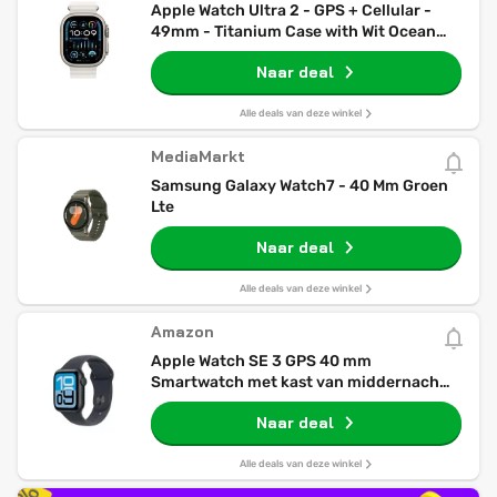
Apple Watch Ultra 2 - GPS + Cellular -
49mm - Titanium Case with Wit Ocean
Band
Naar deal
Alle deals van deze winkel
MediaMarkt
Samsung Galaxy Watch7 - 40 Mm Groen
Lte
Naar deal
Alle deals van deze winkel
Amazon
Apple Watch SE 3 GPS 40 mm
Smartwatch met kast van middernacht
aluminium, middernacht sportbandje
Naar deal
(S/M). Conditie en slaap bijhouden,
hartslagmonitor, Always‑On display,
waterbestendig
Alle deals van deze winkel