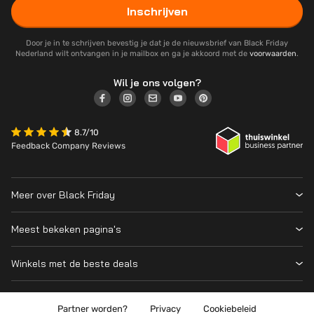
Inschrijven
Door je in te schrijven bevestig je dat je de nieuwsbrief van Black Friday
Nederland wilt ontvangen in je mailbox en ga je akkoord met de
voorwaarden
.
Wil je ons volgen?
8.7/10
Feedback Company Reviews
Meer over Black Friday
Black Friday 2026
Meest bekeken pagina's
Wanneer is Black Friday?
Winkeloverzicht
Cyber Monday 2026
Winkels met de beste deals
Black Friday Deals
Over ons
MediaMarkt
Prijsvergelijker
Adverteren
Coolblue
Partner worden?
Privacy
Cookiebeleid
Apple