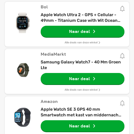
Bol
Apple Watch Ultra 2 - GPS + Cellular -
49mm - Titanium Case with Wit Ocean
Band
Naar deal
Alle deals van deze winkel
MediaMarkt
Samsung Galaxy Watch7 - 40 Mm Groen
Lte
Naar deal
Alle deals van deze winkel
Amazon
Apple Watch SE 3 GPS 40 mm
Smartwatch met kast van middernacht
aluminium, middernacht sportbandje
Naar deal
(S/M). Conditie en slaap bijhouden,
hartslagmonitor, Always‑On display,