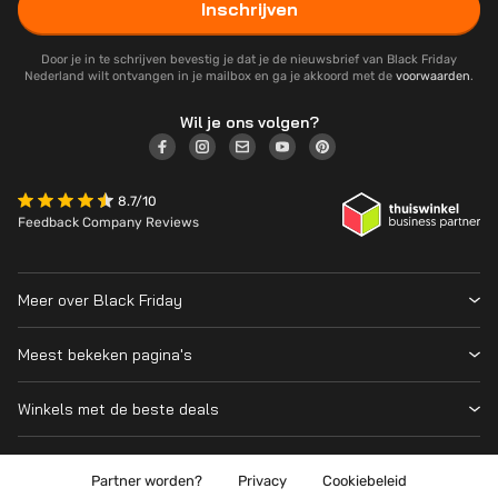
Inschrijven
Door je in te schrijven bevestig je dat je de nieuwsbrief van Black Friday
Nederland wilt ontvangen in je mailbox en ga je akkoord met de
voorwaarden
.
Wil je ons volgen?
8.7/10
Feedback Company Reviews
Meer over Black Friday
Black Friday 2026
Meest bekeken pagina's
Wanneer is Black Friday?
Winkeloverzicht
Cyber Monday 2026
Winkels met de beste deals
Black Friday Deals
Over ons
MediaMarkt
Prijsvergelijker
Adverteren
Coolblue
Partner worden?
Privacy
Cookiebeleid
Apple
Contact