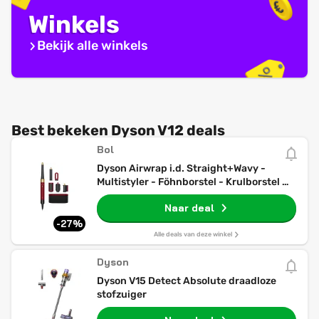
Winkels
Bekijk alle winkels
Best bekeken Dyson V12 deals
Bol
Dyson Airwrap i.d. Straight+Wavy -
Multistyler - Föhnborstel - Krulborstel -
Red Velvet/Goud
Naar deal
-27%
Alle deals van deze winkel
Dyson
Dyson V15 Detect Absolute draadloze
stofzuiger