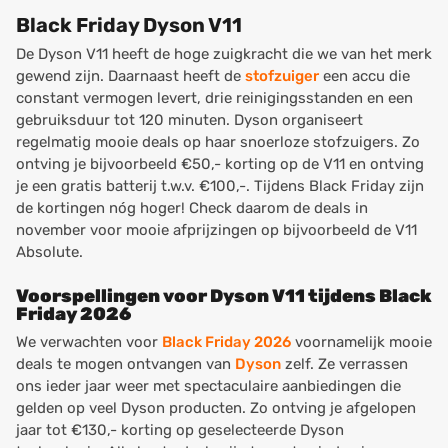
Black Friday Dyson V11
De Dyson V11 heeft de hoge zuigkracht die we van het merk
gewend zijn. Daarnaast heeft de
stofzuiger
een accu die
constant vermogen levert, drie reinigingsstanden en een
gebruiksduur tot 120 minuten. Dyson organiseert
regelmatig mooie deals op haar snoerloze stofzuigers. Zo
ontving je bijvoorbeeld €50,- korting op de V11 en ontving
je een gratis batterij t.w.v. €100,-. Tijdens Black Friday zijn
de kortingen nóg hoger! Check daarom de deals in
november voor mooie afprijzingen op bijvoorbeeld de V11
Absolute.
Voorspellingen voor Dyson V11 tijdens Black
Friday 2026
We verwachten voor
Black Friday 2026
voornamelijk mooie
deals te mogen ontvangen van
Dyson
zelf. Ze verrassen
ons ieder jaar weer met spectaculaire aanbiedingen die
gelden op veel Dyson producten. Zo ontving je afgelopen
jaar tot €130,- korting op geselecteerde Dyson