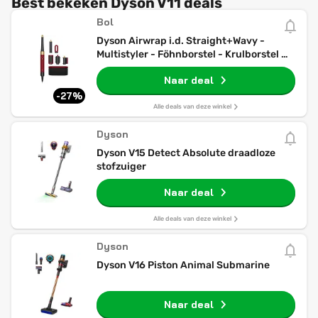
Best bekeken Dyson V11 deals
Bol
Dyson Airwrap i.d. Straight+Wavy -
Multistyler - Föhnborstel - Krulborstel -
Red Velvet/Goud
Naar deal
-27%
Alle deals van deze winkel
Dyson
Dyson V15 Detect Absolute draadloze
stofzuiger
Naar deal
Alle deals van deze winkel
Dyson
Dyson V16 Piston Animal Submarine
Naar deal