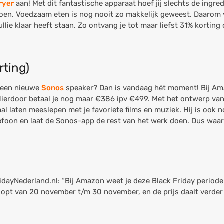
fryer
aan! Met dit fantastische apparaat hoef jij slechts de ingred
 doen. Voedzaam eten is nog nooit zo makkelijk geweest. Daarom 
ullie klaar heeft staan. Zo ontvang je tot maar liefst 31% korting
rting)
n een nieuwe
Sonos
speaker? Dan is vandaag hét moment! Bij Ama
Hierdoor betaal je nog maar €386 ipv €499. Met het ontwerp van
aal laten meeslepen met je favoriete films en muziek. Hij is ook n
lefoon en laat de Sonos-app de rest van het werk doen. Dus waar
ridayNederland.nl:
“Bij Amazon weet je deze Black Friday periode
opt van 20 november t/m 30 november, en de prijs daalt verde