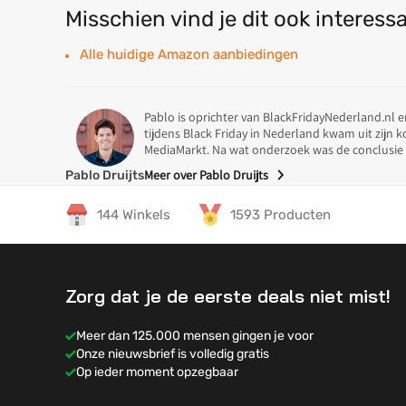
Misschien vind je dit ook interess
Alle huidige Amazon aanbiedingen
Pablo is oprichter van BlackFridayNederland.nl e
tijdens Black Friday in Nederland kwam uit zijn 
MediaMarkt. Na wat onderzoek was de conclusie 
Meer over Pablo Druijts
Pablo Druijts
Specialisme
144 Winkels
1593 Producten
Pablo is gespecialiseerd voor het selecteren van 
Gaming
Zorg dat je de eerste deals niet mist!
Smartphones
Televisies
Meer dan 125.000 mensen gingen je voor
Onze nieuwsbrief is volledig gratis
Laptops & PC
Op ieder moment opzegbaar