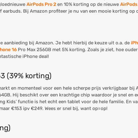
 gloednieuwe
AirPods Pro 2
en 10% korting op de nieuwe
AirPods
of earbuds. Bij Amazon profiteer je nu van een mooie korting op
e aanbieding bij Amazon. Je hebt hierbij de keuze uit o.a. de
iP
Phone 16
Pro Max 256GB met 5% korting. Zoals je ziet, hoe ouder
ntastische iPhone deal!
3 (39% korting)
markt en momenteel voor een hele scherpe prijs verkrijgbaar bi
GB. Hij beschikt over een krachtige chip waardoor je snel en e
ng Kids’ functie is het echt een tablet voor de hele familie. En v
maar €153 ipv €249. Wees er snel bij, want op=op!
ing)