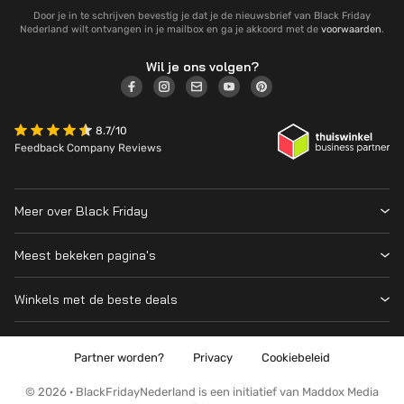
Door je in te schrijven bevestig je dat je de nieuwsbrief van Black Friday
Nederland wilt ontvangen in je mailbox en ga je akkoord met de
voorwaarden
.
Wil je ons volgen?
8.7/10
Feedback Company Reviews
Meer over Black Friday
Black Friday 2026
Meest bekeken pagina's
Wanneer is Black Friday?
Winkeloverzicht
Cyber Monday 2026
Winkels met de beste deals
Black Friday Deals
Over ons
MediaMarkt
Prijsvergelijker
Adverteren
Coolblue
Partner worden?
Privacy
Cookiebeleid
Apple
Contact
Bol
PS5
Kennis en advies
© 2026 · BlackFridayNederland is een initiatief van Maddox Media