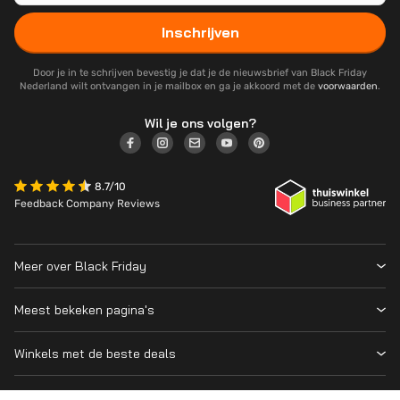
Inschrijven
Door je in te schrijven bevestig je dat je de nieuwsbrief van Black Friday
Nederland wilt ontvangen in je mailbox en ga je akkoord met de
voorwaarden
.
Wil je ons volgen?
8.7/10
Feedback Company Reviews
Meer over Black Friday
Black Friday 2026
Meest bekeken pagina's
Wanneer is Black Friday?
Winkeloverzicht
Cyber Monday 2026
Winkels met de beste deals
Black Friday Deals
Over ons
MediaMarkt
Prijsvergelijker
Adverteren