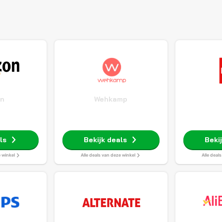
n
Wehkamp
ls
Bekijk deals
Beki
e winkel
Alle deals van deze winkel
Alle deal