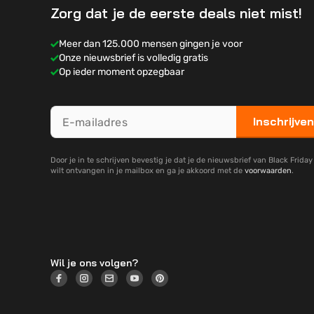
Zorg dat je de eerste deals niet mist!
Meer dan 125.000 mensen gingen je voor
Onze nieuwsbrief is volledig gratis
Op ieder moment opzegbaar
Inschrijven
Door je in te schrijven bevestig je dat je de nieuwsbrief van Black Frida
wilt ontvangen in je mailbox en ga je akkoord met de
voorwaarden
.
Wil je ons volgen?