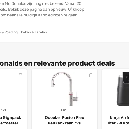
an Mc Donalds zijn nog niet bekend! Vanaf 20
ls. Bekijk deze pagina dan opnieuw! Of klik op
n om naar alle huidige aanbiedingen te gaan.
 & Voeding
Koken & Tafelen
onalds en relevante product deals
rkt
Bol
a Gigapack
Quooker Fusion Flex
Ninja Airf
ertoestel
keukenkraan rvs
liter - 4 
kokendwaterkraan met
2024 Mo