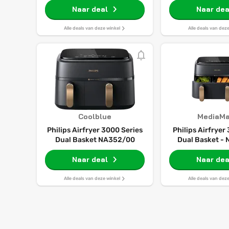
Naar deal
Naar dea
Alle deals van deze winkel
Alle deals van dez
Coolblue
MediaMa
Philips Airfryer 3000 Series
Philips Airfryer
Dual Basket NA352/00
Dual Basket -
Dubbele Mand 
Naar deal
Personen Hetelu
Naar dea
Zwar
Alle deals van deze winkel
Alle deals van dez