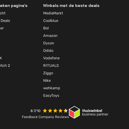
eken pagina's
Winkels met de beste deals
cht
MediaMarkt
 Deals
Coolblue
ker
Bol
Amazon
Dyson
Odido
X
Vodafone
itch 2
RITUALS
Ziggo
Nike
wehkamp
EasyToys
8.7/10
Feedback Company Reviews