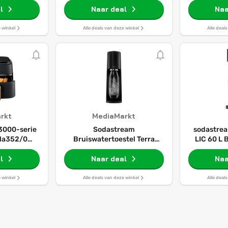
l
uittrekslang en draaibare
Naar deal
Naa
uitloop
e winkel
Alle deals van deze winkel
Alle deal
rkt
MediaMarkt
 3000-serie
Sodastream
sodastre
 Na352/00
Bruiswatertoestel Terra
LIC 60 L
9 L Tot 6
Zwart
chtfriteuse
l
Naar deal
Naa
t
e winkel
Alle deals van deze winkel
Alle deal