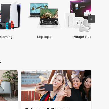
Gaming
Laptops
Philips Hue
S
s