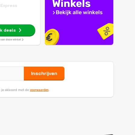
Winkels
iExpress
Bekijk alle winkels
jk deals
s van deze winkel
Inschrijven
voorwaarden
ga je akkoord met de
.