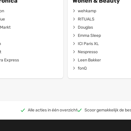
ronica
Wonen & Beauty
on
wehkamp
lue
RITUALS
Markt
Douglas
Emma Sleep
n
ICI Paris XL
t
Nespresso
a Express
Leen Bakker
fonQ
Alle acties in één overzicht
Scoor gemakkelijk de bes