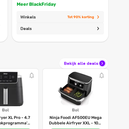
Meer BlackFriday
Winkels
Tot 90% korting
Deals
Bekijk alle deals
Bol
Bol
ryer XL Pro - 4.7
Ninja Foodi AF500EU Mega
Kookprogramma's -
Dubbele Airfryer XXL - 10.4
del - AF140EU
Liter - Twee Kookvakken of