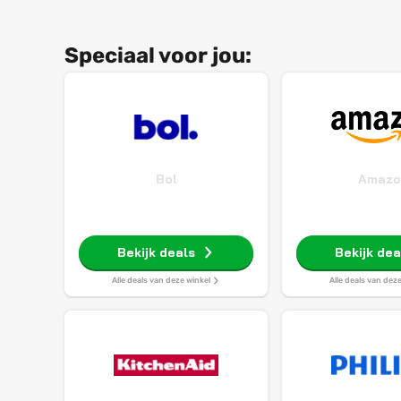
Speciaal voor jou:
Bol
Amazo
Bekijk deals
Bekijk dea
Alle deals van deze winkel
Alle deals van dez