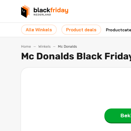
Alle Winkels
Product deals
Productcat
Home
Winkels
Mc Donalds
Mc Donalds Black Frida
Beki