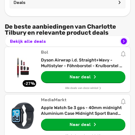
Deals
De beste aanbiedingen van Charlotte
Tilbury en relevante product deals
Bekijk alle deals
Bol
Dyson Airwrap i.d. Straight+Wavy -
Multistyler - Föhnborstel - Krulborstel -
Red Velvet/Goud
Naar deal
-27%
Alle deals van deze winkel
MediaMarkt
Apple Watch Se 3 gps - 40mm midnight
Aluminium Case Midnight Sport Band
S/m Smartwatch
Naar deal