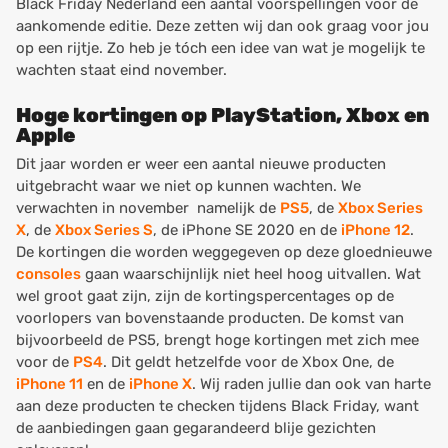
Black Friday Nederland een aantal voorspellingen voor de
aankomende editie. Deze zetten wij dan ook graag voor jou
op een rijtje. Zo heb je tóch een idee van wat je mogelijk te
wachten staat eind november.
Hoge kortingen op PlayStation, Xbox en
Apple
Dit jaar worden er weer een aantal nieuwe producten
uitgebracht waar we niet op kunnen wachten. We
verwachten in november namelijk de
PS5
, de
Xbox Series
X
, de
Xbox Series S
, de iPhone SE 2020 en de
iPhone 12
.
De kortingen die worden weggegeven op deze gloednieuwe
consoles
gaan waarschijnlijk niet heel hoog uitvallen. Wat
wel groot gaat zijn, zijn de kortingspercentages op de
voorlopers van bovenstaande producten. De komst van
bijvoorbeeld de PS5, brengt hoge kortingen met zich mee
voor de
PS4
. Dit geldt hetzelfde voor de
Xbox One
, de
iPhone 11
en de
iPhone X
. Wij raden jullie dan ook van harte
aan deze producten te checken tijdens Black Friday, want
de aanbiedingen gaan gegarandeerd blije gezichten