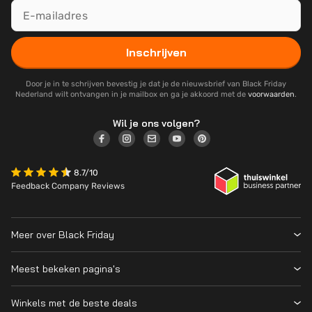
Inschrijven
Door je in te schrijven bevestig je dat je de nieuwsbrief van Black Friday
Nederland wilt ontvangen in je mailbox en ga je akkoord met de
voorwaarden
.
Wil je ons volgen?
8.7/10
Feedback Company Reviews
Meer over Black Friday
Black Friday 2026
Meest bekeken pagina's
Wanneer is Black Friday?
Winkeloverzicht
Cyber Monday 2026
Winkels met de beste deals