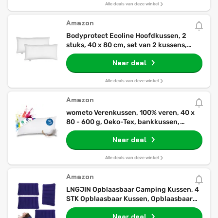
Alle deals van deze winkel
Amazon
Bodyprotect Ecoline Hoofdkussen, 2
stuks, 40 x 80 cm, set van 2 kussens,
dubbelpak beddengoedset van 100%
Naar deal
microvezel, wasbaar, wit
Alle deals van deze winkel
Amazon
wometo Verenkussen, 100% veren, 40 x
80 - 600 g, Oeko-Tex, bankkussen,
vulkussen, overtrek, katoen,
Naar deal
wit/binnenkussen/kussenvulling/hoofdkuss
Alle deals van deze winkel
Amazon
LNGJIN Opblaasbaar Camping Kussen, 4
STK Opblaasbaar Kussen, Opblaasbaar
Strandkussen met Nekondersteuning,
Naar deal
Geborsteld Hoofdkussen, Comfortabel