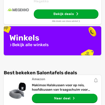
Megekko
Bekijk deals
Alle deals van deze winkel
Winkels
Bekijk alle winkels
Best bekeken Salontafels deals
Amazon
Makimoo Halskussen voor op reis,
hoofdkussen van traagschuim voor
hoofdsteun, ideaal voor vliegtuigen,
Naar deal
auto's en thuisligstoelen, verstelbaar en
zacht (Grijs)