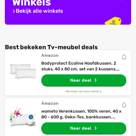
Winkels
Bekijk alle winkels
Best bekeken Tv-meubel deals
Amazon
Bodyprotect Ecoline Hoofdkussen, 2
stuks, 40 x 80 cm, set van 2 kussens,
dubbelpak beddengoedset van 100%
Naar deal
microvezel, wasbaar, wit
Alle deals van deze winkel
Amazon
wometo Verenkussen, 100% veren, 40 x
80 - 600 g, Oeko-Tex, bankkussen,
vulkussen, overtrek, katoen,
Naar deal
wit/binnenkussen/kussenvulling/hoofdkuss