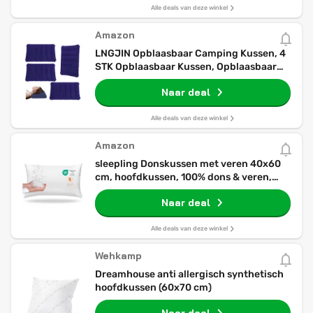
Alle deals van deze winkel
Amazon
LNGJIN Opblaasbaar Camping Kussen, 4
STK Opblaasbaar Kussen, Opblaasbaar
Strandkussen met Nekondersteuning,
Naar deal
Geborsteld Hoofdkussen, Comfortabel
Reiskussen, voor Kantoor, Outdoor
Wandelen
Alle deals van deze winkel
Amazon
sleepling Donskussen met veren 40x60
cm, hoofdkussen, 100% dons & veren,
kussen 40 x 60 cm, overtrek 100%
Naar deal
katoen, wasbaar, gemaakt in EU, Oeko-
Tex
Alle deals van deze winkel
Wehkamp
Dreamhouse anti allergisch synthetisch
hoofdkussen (60x70 cm)