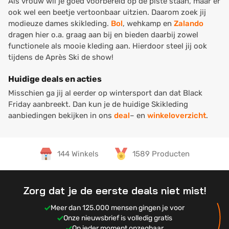
Als vrouw wil je goed voorbereid op de piste staan, maar er
ook wel een beetje vertoonbaar uitzien. Daarom zoek jij
modieuze dames skikleding.
Bol
, wehkamp en
Zalando
dragen hier o.a. graag aan bij en bieden daarbij zowel
functionele als mooie kleding aan. Hierdoor steel jij ook
tijdens de Après Ski de show!
Huidige deals en acties
Misschien ga jij al eerder op wintersport dan dat Black
Friday aanbreekt. Dan kun je de huidige Skikleding
aanbiedingen bekijken in ons
deal
– en
winkeloverzicht
.
144 Winkels
1589 Producten
Zorg dat je de eerste deals niet mist!
Meer dan 125.000 mensen gingen je voor
Onze nieuwsbrief is volledig gratis
Op ieder moment opzegbaar