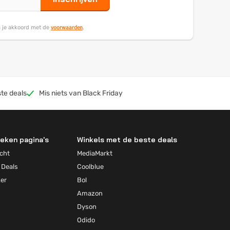
voorwaarden
ga je akkoord met de
.
te deals
Mis niets van Black Friday
eken pagina's
Winkels met de beste deals
cht
MediaMarkt
 Deals
Coolblue
ker
Bol
Amazon
Dyson
Odido