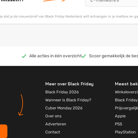
g je dat je de nieuwsbrief van Black Friday Nederland wilt ontvangen in je mailbox en 
Alle acties in één overzicht
Scoor gemakkelijk de bes
Meer over Black Friday
Meest bek
Black Friday 2026
Winkeloverzi
Wanneer is Black Friday?
Black Friday
Cyber Monday 2026
Prijsvergelij
Over ons
Apple
Adverteren
PS5
Contact
PlayStation