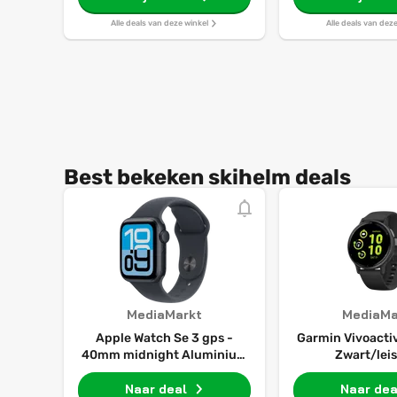
Alle deals van deze winkel
Alle deals van dez
Best bekeken skihelm deals
MediaMarkt
MediaMa
Apple Watch Se 3 gps -
Garmin Vivoactiv
40mm midnight Aluminium
Zwart/lei
Case Midnight Sport Band
S/m Smartwatch
Naar deal
Naar dea