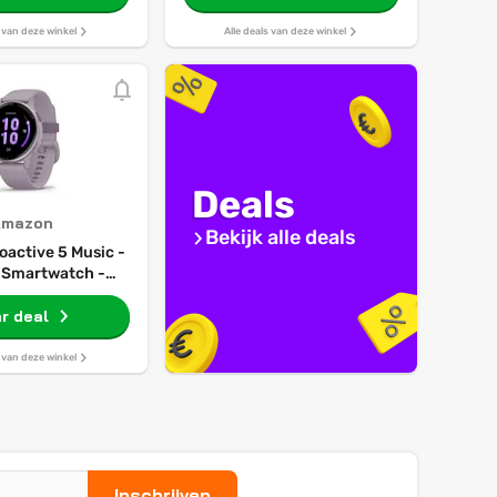
s van deze winkel
Alle deals van deze winkel
Deals
Amazon
Bekijk alle deals
oactive 5 Music -
Smartwatch -
rthorloge
r deal
s van deze winkel
Inschrijven