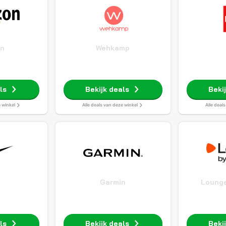
n
Wehkamp
ls
Bekijk deals
Beki
e winkel
Alle deals van deze winkel
Alle deal
Garmin
Lounge
ls
Bekijk deals
Beki