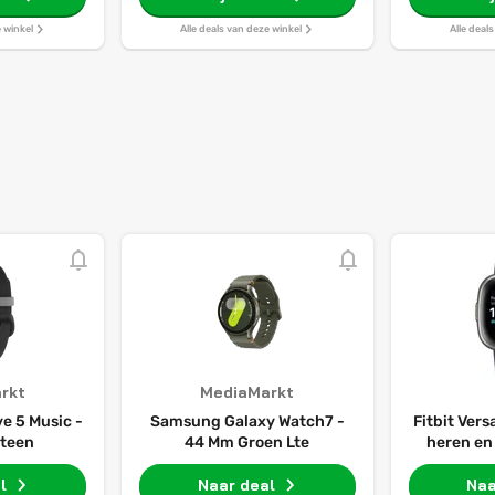
e winkel
Alle deals van deze winkel
Alle deal
rkt
MediaMarkt
e 5 Music -
Samsung Galaxy Watch7 -
Fitbit Ver
steen
44 Mm Groen Lte
heren en
l
Naar deal
Naa