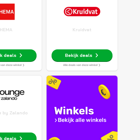
HEMA
Kruidvat
jk deals
Bekijk deals
s van deze winkel
Alle deals van deze winkel
Winkels
 by Zalando
Bekijk alle winkels
jk deals