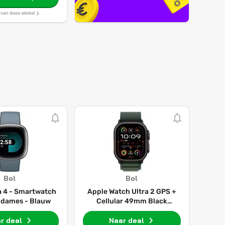
s van deze winkel
Bol
Bol
sa 4 - Smartwatch
Apple Watch Ultra 2 GPS +
 dames - Blauw
Cellular 49mm Black
Titanium Case with Dark
r deal
Green Alpine Loop - Medium
Naar deal