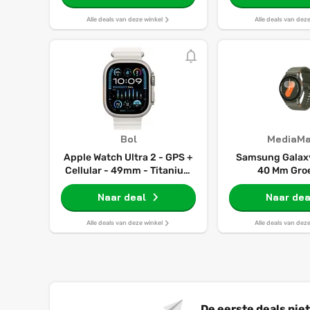
Alle deals van deze winkel
Alle deals van dez
Bol
MediaMa
Apple Watch Ultra 2 - GPS +
Samsung Galaxy
Cellular - 49mm - Titanium
40 Mm Groe
Case with Wit Ocean Band
Naar deal
Naar dea
Alle deals van deze winkel
Alle deals van dez
De eerste deals nie