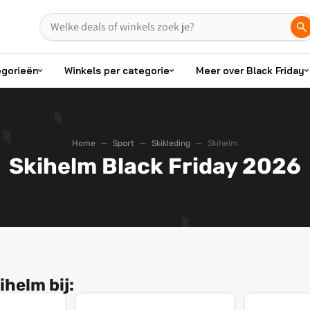
egorieën
Winkels per categorie
Meer over Black Friday
Home
Sport
Skikleding
Skihelm
Skihelm Black Friday 2026
helm bij: