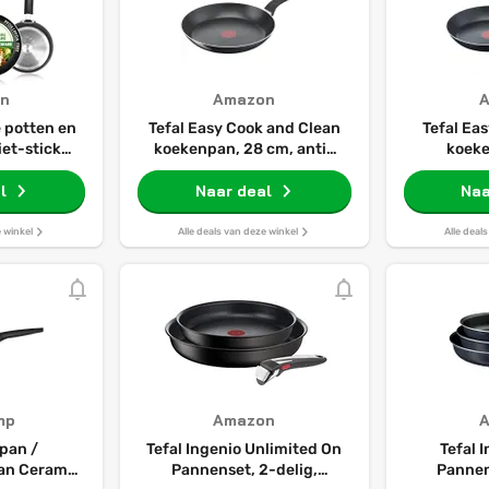
n
Amazon
 potten en
Tefal Easy Cook and Clean
Tefal Ea
iet-stick
koekenpan, 28 cm, anti-
koek
ei set met
aanbaklaag, zwart B55506
Antiaanba
28cm
l
Naar deal
Naa
 en 16cm,
eelpannen
e winkel
Alle deals van deze winkel
Alle deal
inductie
otten en
ti-stick
mp
Amazon
pan /
Tefal Ingenio Unlimited On
Tefal 
an Ceramic
Pannenset, 2-delig,
Pannen