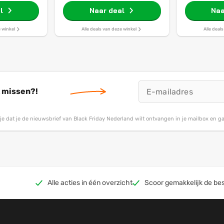
- Inductie
geschikt voor inductie
geschikt
ische anti-
l
Naar deal
Naa
aag
e winkel
Alle deals van deze winkel
Alle deal
t missen?!
g je dat je de nieuwsbrief van Black Friday Nederland wilt ontvangen in je mailbox en 
Alle acties in één overzicht
Scoor gemakkelijk de bes