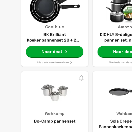
Coolblue
Amazo
BK Brilliant
KICHLY 8-delige
Koekenpannenset 20 + 24 +
pannen set, n
28 cm
keuken kookger
Naar deal
20cm en 
Naar dea
koekenpannen
18cm, 20cm st
Alle deals van deze winkel
Alle deals van dez
met deksels, 
compatibele p
pannen set an
Wehkamp
Wehka
Bo-Camp pannenset
Sola Crepe
Pannenkoekenp