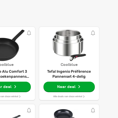
oolblue
Coolblue
 Alu Comfort 3
Tefal Ingenio Préfèrence
 Koekenpannenset
Pannenset 4-delig
 + 28 cm
r deal
Naar deal
s van deze winkel
Alle deals van deze winkel