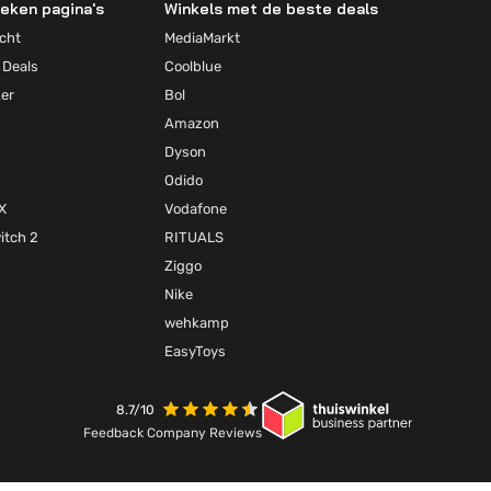
eken pagina's
Winkels met de beste deals
cht
MediaMarkt
 Deals
Coolblue
ker
Bol
Amazon
Dyson
Odido
X
Vodafone
itch 2
RITUALS
Ziggo
Nike
wehkamp
EasyToys
8.7/10
Feedback Company Reviews