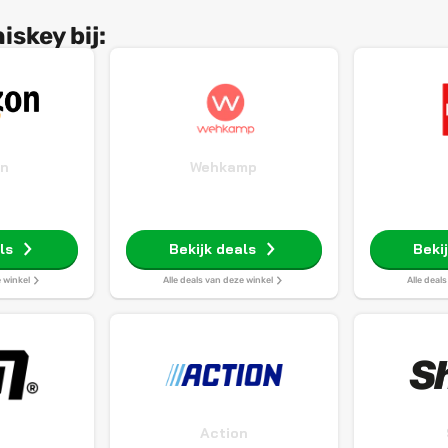
skey bij:
n
Wehkamp
ls
Bekijk deals
Beki
e winkel
Alle deals van deze winkel
Alle deal
Action