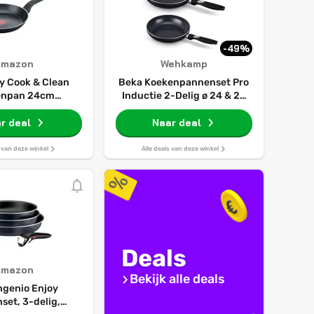
-49%
Amazon
Wehkamp
sy Cook & Clean
Beka Koekenpannenset Pro
enpan 24cm
Inductie 2-Delig ø 24 & 28
klaag Thermisch
cm - keramische anti-
r deal
signaal
Naar deal
aanbaklaag
s van deze winkel
Alle deals van deze winkel
Deals
Amazon
Bekijk alle deals
Ingenio Enjoy
set, 3-delig,