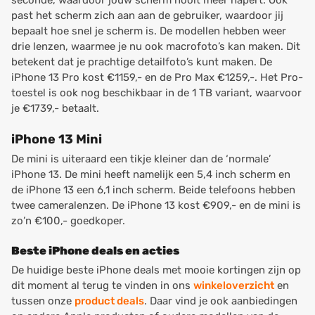
seconde, waardoor jouw scherm nooit meer hapert. Ook
past het scherm zich aan aan de gebruiker, waardoor jij
bepaalt hoe snel je scherm is. De modellen hebben weer
drie lenzen, waarmee je nu ook macrofoto’s kan maken. Dit
betekent dat je prachtige detailfoto’s kunt maken. De
iPhone 13 Pro kost €1159,- en de Pro Max €1259,-. Het Pro-
toestel is ook nog beschikbaar in de 1 TB variant, waarvoor
je €1739,- betaalt.
iPhone 13 Mini
De mini is uiteraard een tikje kleiner dan de ‘normale’
iPhone 13. De mini heeft namelijk een 5,4 inch scherm en
de iPhone 13 een 6,1 inch scherm. Beide telefoons hebben
twee cameralenzen. De iPhone 13 kost €909,- en de mini is
zo’n €100,- goedkoper.
Beste iPhone deals en acties
De huidige beste iPhone deals met mooie kortingen zijn op
dit moment al terug te vinden in ons
winkeloverzicht
en
tussen onze
product deals
. Daar vind je ook aanbiedingen