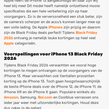
Apple heeft de iPhone 13 aangekondigd en daar zijn wij
heel blij mee! Dit model heeft namelijk ontzettend mooie
specificaties die een hele verbetering zijn op haar
voorgangers. Zo is de ververssnelheid een stuk beter, zijn
de camera’s scherper en de accu’s kunnen langer mee op
een volle lading. De Apple
iPhones
zijn prijzig en daarom
zijn de Black Friday deals perfect! Tijdens
Black Friday
2026
ontvang je namelijk leuke kortingen op heel veel
Apple
categorieën.
Voorspellingen voor iPhone 13 Black Friday
2026
Tijdens Black Friday 2026 verwachten we vooral hoge
kortingen te mogen ontvangen op de voorgangers van de
iPhone 13. Maar verwachten ook tientallen procenten
korting op de iPhone 13. Toch gaan hoogstwaarschijnlijk
de beste iPhone deals over de iPhone 12, de iPhone 11, de
iPhone XR en de iPhone X gaan. Populaire winkels als
Amazon
, Samsung,
Bol.com
en Coolblue verrassen ons
ieder jaar weer met uitzonderlijke kortingen. Houd deze
dus zeker in de gaten!