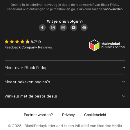
Door je in te schrijven bevestig je dat je de nieuwsbrief van Black Friday
Nederland wilt ontvangen in je mailbox en ga je akkoord met de
voorwaarden
.
Wil je ons volgen?
8.7/10
Feedback Company Reviews
Meer over Black Friday
Black Friday 2026
Meest bekeken pagina's
Wanneer is Black Friday?
Winkeloverzicht
Cyber Monday 2026
Winkels met de beste deals
Black Friday Deals
Over ons
MediaMarkt
Prijsvergelijker
Adverteren
Coolblue
Partner worden?
Privacy
Cookiebeleid
Apple
Contact
Bol
PS5
Kennis en advies
© 2026 · BlackFridayNederland is een initiatief van Maddox Media