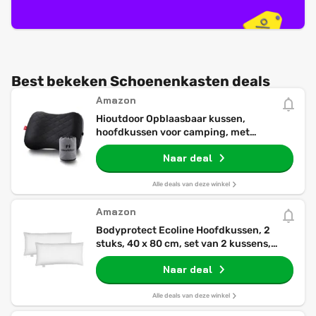
Best bekeken Schoenenkasten deals
Amazon
Hioutdoor Opblaasbaar kussen,
hoofdkussen voor camping, met
afneembare kussensloop, luchtkussen,
Naar deal
strand/outdoor, ergonomisch reiskussen,
opblaasbaar reis nekkussen, comfortabel
slaapkussen (zwart)
Alle deals van deze winkel
Amazon
Bodyprotect Ecoline Hoofdkussen, 2
stuks, 40 x 80 cm, set van 2 kussens,
dubbelpak beddengoedset van 100%
Naar deal
microvezel, wasbaar, wit
Alle deals van deze winkel