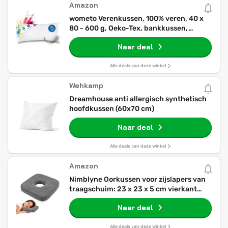
Amazon
wometo Verenkussen, 100% veren, 40 x
80 - 600 g, Oeko-Tex, bankkussen,
vulkussen, overtrek, katoen,
Naar deal
wit/binnenkussen/kussenvulling/hoofdkuss
Alle deals van deze winkel
Wehkamp
Dreamhouse anti allergisch synthetisch
hoofdkussen (60x70 cm)
Naar deal
Alle deals van deze winkel
Amazon
Nimblyne Oorkussen voor zijslapers van
traagschuim: 23 x 23 x 5 cm vierkant
hoofdkussen met ooruitsparing, piercing
Naar deal
kussen oor voor zijslapers ter ontlasting
van het oor in grijs
Alle deals van deze winkel