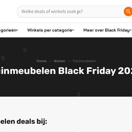
egorieën
Winkels per categorie
Meer over Black Friday
Home
Wonen
Tuinmeubelen
inmeubelen Black Friday 2
len deals bij: