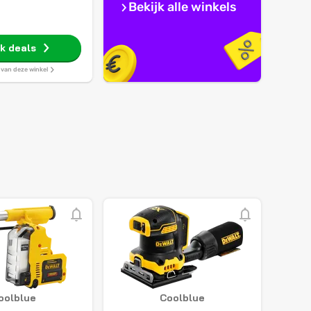
Bekijk alle winkels
jk deals
s van deze winkel
oolblue
Coolblue