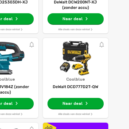
 D25303DH-XJ
DeWalt DCW200NT-XJ
(zonder accu)
r deal
Naar deal
s van deze winkel
Alle deals van deze winkel
oolblue
Coolblue
JV184Z (zonder
DeWalt DCD777D2T-QW
accu)
r deal
Naar deal
s van deze winkel
Alle deals van deze winkel