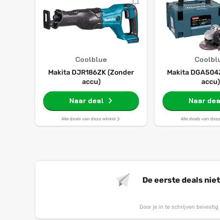
Coolblue
Coolbl
Makita DJR186ZK (Zonder
Makita DGA504
accu)
accu)
Naar deal
Naar dea
Alle deals van deze winkel
Alle deals van dez
De eerste deals nie
Door je in te schrijven bevesti