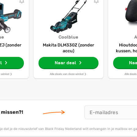
ue
Coolblue
ZJ (zonder
Makita DLM330Z (zonder
Hioutdo
accu)
kussen, h
camping, 
l
Naar deal
kussenslo
Naa
stra
ergonomi
e winkel
Alle deals van deze winkel
Alle deal
opblaasbaa
comforta
t missen?!
g je dat je de nieuwsbrief van Black Friday Nederland wilt ontvangen in je mailbox en 