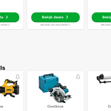
ls
Bekijk deals
Beki
e winkel
Alle deals van deze winkel
Alle deal
ls
ue
Coolblue
C