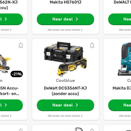
L562N-XJ
Makita HS7601J
DeWALT
ccu)
l
Naar deal
Naa
e winkel
Alle deals van deze winkel
Alle deal
-21%
n
Coolblue
C
5N Accu-
DeWalt DCS356NT-XJ
Makita D
fkort- en
(zonder accu)
 184 mm
eter, 48
l
Naar deal
Naa
instelling,
eergave,
e winkel
Alle deals van deze winkel
Alle deal
r accu en
r