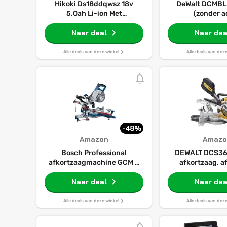
Hikoki Ds18ddqwsz 18v
DeWalt DCMB
5.0ah Li-ion Met
(zonder a
Hulpstukken In Hsc
Accuboormachine
Naar deal
Naar dea
Alle deals van deze winkel
Alle deals van dez
-48%
Amazon
Amazo
Bosch Professional
DEWALT DCS36
afkortzaagmachine GCM 8
afkortzaag, a
SJL (1600 watt, zaagblad-Ø:
verstekzaag,
216 mm, in doos)
Naar deal
zaagbladdiam
Naar dea
graden hellings
XPS-zaaglijnw
Alle deals van deze winkel
Alle deals van dez
levering zonde
oplade