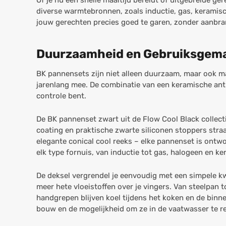
Of je nu een snelle maaltijd bereidt of uitgebreide g
diverse warmtebronnen, zoals inductie, gas, keramis
jouw gerechten precies goed te garen, zonder aanbran
Duurzaamheid en Gebruiksgem
BK pannensets zijn niet alleen duurzaam, maar ook m
jarenlang mee. De combinatie van een keramische antia
controle bent.
De BK pannenset zwart uit de Flow Cool Black collectie
coating en praktische zwarte siliconen stoppers straal
elegante conical cool reeks – elke pannenset is ont
elk type fornuis, van inductie tot gas, halogeen en ke
De deksel vergrendel je eenvoudig met een simpele kw
meer hete vloeistoffen over je vingers. Van steelpan t
handgrepen blijven koel tijdens het koken en de binn
bouw en de mogelijkheid om ze in de vaatwasser te r