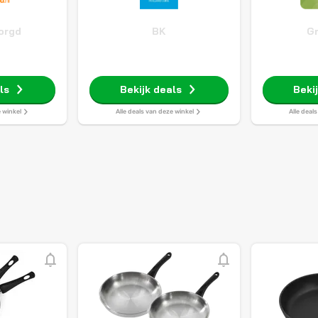
orgd
BK
G
ls
Bekijk deals
Beki
e winkel
Alle deals van deze winkel
Alle deal