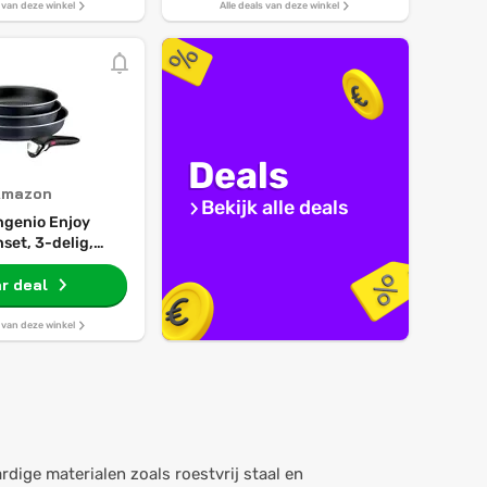
s van deze winkel
Alle deals van deze winkel
Deals
Amazon
Bekijk alle deals
Ingenio Enjoy
set, 3-delig,
 voor inductie
r deal
s van deze winkel
ge materialen zoals roestvrij staal en