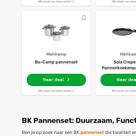
18cm, 20cm st
Alle deals van deze winkel
Alle deals van dez
met deksels, 
compatibele p
pannen set an
Wehkamp
Wehka
Bo-Camp pannenset
Sola Crepe
Pannenkoekenp
Deluxe ø 28 cm 
Naar deal
geschikt - Keram
Naar dea
aanbakl
Alle deals van deze winkel
Alle deals van dez
BK Pannenset: Duurzaam, Funct
Ben je op zoek naar een BK
pannenset
die kwaliteit 