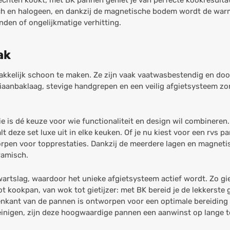
erechten kookt, met BK pannen geniet je van perfecte kookresulta
ch en halogeen, en dankzij de magnetische bodem wordt de warmt
den of ongelijkmatige verhitting.
ak
akkelijk schoon te maken. Ze zijn vaak vaatwasbestendig en doo
anbaklaag, stevige handgrepen en een veilig afgietsysteem zorgt
 is dé keuze voor wie functionaliteit en design wil combineren. 
t deze set luxe uit in elke keuken. Of je nu kiest voor een rvs p
worpen voor topprestaties. Dankzij de meerdere lagen en magnet
ramisch.
artslag, waardoor het unieke afgietsysteem actief wordt. Zo gi
ot kookpan, van wok tot gietijzer: met BK bereid je de lekkerste 
enkant van de pannen is ontworpen voor een optimale bereiding 
einigen, zijn deze hoogwaardige pannen een aanwinst op lange t