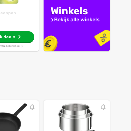
Winkels
reenpan
Bekijk alle winkels
jk deals
s van deze winkel