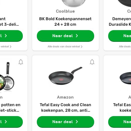
Coolblue
C
iant
BK Bold Koekenpannenset
Demeyere
 3-delig -
24 + 28 cm
Duraslide
FAS-vrije
24
 Pannenset
l
Naar deal
Naa
ische pan -
ot 160°C -
e winkel
Alle deals van deze winkel
Alle deal
nder deksel
t
n
Amazon
 potten en
Tefal Easy Cook and Clean
Tefal Ea
iet-stick
koekenpan, 28 cm, anti-
koek
ei set met
aanbaklaag, zwart B55506
Antiaanba
28cm
l
Naar deal
Naa
 en 16cm,