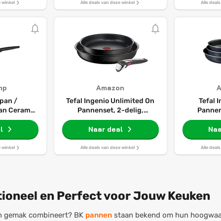
eelpannen
e winkel
Alle deals van deze winkel
Alle deal
inductie
otten en
ti-stick
mp
Amazon
pan /
Tefal Ingenio Unlimited On
Tefal 
an Ceramic
Pannenset, 2-delig,
Pannen
- Inductie
geschikt voor inductie
geschikt
ische anti-
l
Naar deal
Naa
aag
e winkel
Alle deals van deze winkel
Alle deal
ioneel en Perfect voor Jouw Keuken
en gemak combineert? BK
pannen
staan bekend om hun hoogwaardi