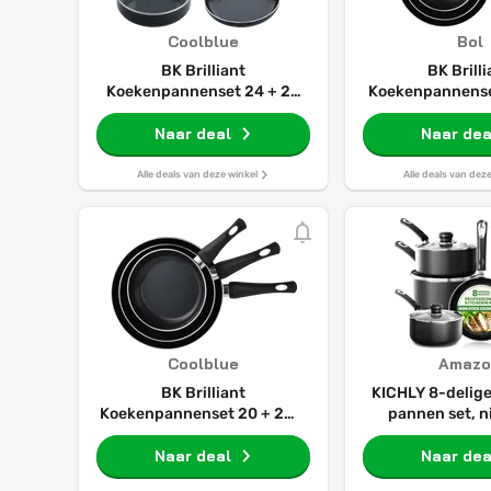
Coolblue
Bol
BK Brilliant
BK Brill
Koekenpannenset 24 + 28
Koekenpannenset
cm + Hapjespan
20/24/28cm - P
Naar deal
antikleeflaag -
Naar dea
inductie - Keram
Ovenbestendig t
Alle deals van deze winkel
Alle deals van dez
Koudgrepen - Zo
- Zwar
Coolblue
Amazo
BK Brilliant
KICHLY 8-delige
Koekenpannenset 20 + 24 +
pannen set, n
28 cm
keuken kookger
Naar deal
20cm en 
Naar dea
koekenpannen