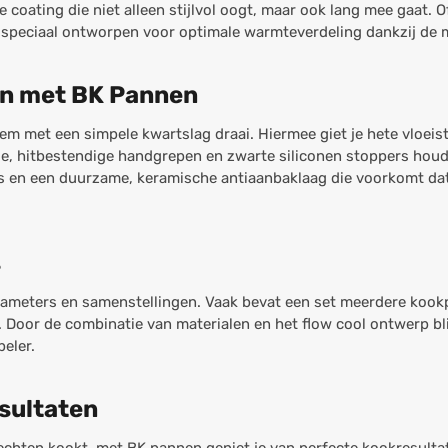
oating die niet alleen stijlvol oogt, maar ook lang mee gaat. O
n speciaal ontworpen voor optimale warmteverdeling dankzij de
ken met BK Pannen
em met een simpele kwartslag draai. Hiermee giet je hete vloeist
ige, hitbestendige handgrepen en zwarte siliconen stoppers houd
ls en een duurzame, keramische antiaanbaklaag die voorkomt dat
.
s
diameters en samenstellingen. Vaak bevat een set meerdere koo
. Door de combinatie van materialen en het flow cool ontwerp bli
eler.
sultaten