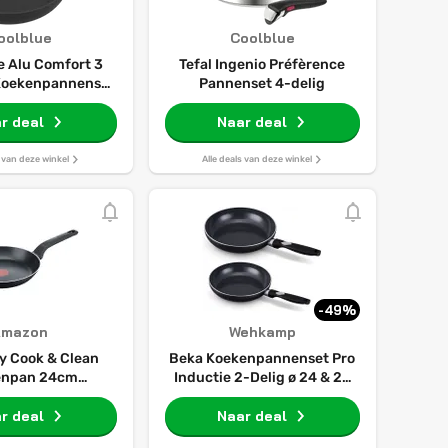
oolblue
Coolblue
 Alu Comfort 3
Tefal Ingenio Préfèrence
 Koekenpannenset
Pannenset 4-delig
 + 28 cm
r deal
Naar deal
s van deze winkel
Alle deals van deze winkel
-49%
Amazon
Wehkamp
sy Cook & Clean
Beka Koekenpannenset Pro
enpan 24cm
Inductie 2-Delig ø 24 & 28
klaag Thermisch
cm - keramische anti-
r deal
signaal
Naar deal
aanbaklaag