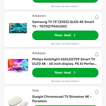
Alle deals van deze winkel
Amazon
Samsung TV 75"(2025) QLED 4K Smart
TV - TQ75Q7FAAUXXC
Naar deal
Alle deals van deze winkel
Amazon
Philips Ambilight 65OLED759 Smart TV
OLED 4K - 65 inch display, P5 AI Perfect
Picture Ultra HD, Titan OS, Dolby Vision
Naar deal
en Dolby Atmos-geluid, werkt met Alexa
en Google Assistant
Alle deals van deze winkel
tink
Google Chromecast TV Streamer 4K -
Porselein