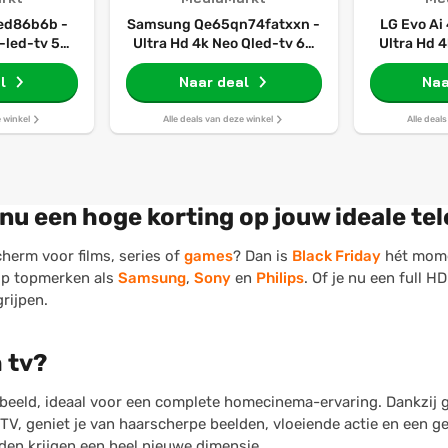
ed86b6b -
Samsung Qe65qn74fatxxn -
LG Evo A
i-led-tv 50
Ultra Hd 4k Neo Qled-tv 65
Ultra Hd 4
26
Inch 2025
In
l
Naar deal
Naa
e winkel
Alle deals van deze winkel
Alle deal
nu een hoge korting op jouw ideale tel
herm voor films, series of
games
? Dan is
Black Friday
hét mome
 op topmerken als
Samsung
,
Sony
en
Philips
. Of je nu een full H
rijpen.
 tv?
beeld, ideaal voor een complete homecinema-ervaring. Dankzij 
V, geniet je van haarscherpe beelden, vloeiende actie en een ge
nden krijgen een heel nieuwe dimensie.