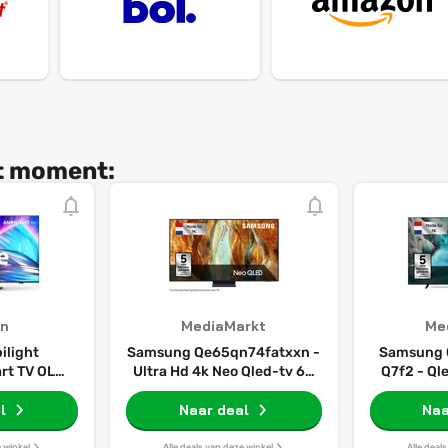
it moment:
n
MediaMarkt
Me
ilight
Samsung Qe65qn74fatxxn -
Samsung 
rt TV OLED
Ultra Hd 4k Neo Qled-tv 65
Q7f2 - Ql
play, P5 AI
Inch 2025
In
 Ultra HD,
l
Naar deal
Naa
 Vision en
uid, werkt
e winkel
Alle deals van deze winkel
Alle deal