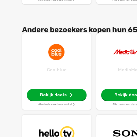
met Alexa en
Assista
Andere bezoekers kopen hun 65 
Coolblue
MediaMa
Bekijk deals
Bekijk dea
Alle deals van deze winkel
Alle deals van dez