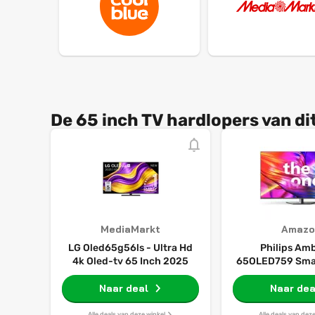
De 65 inch TV hardlopers van d
MediaMarkt
Amazo
LG Oled65g56ls - Ultra Hd
Philips Amb
4k Oled-tv 65 Inch 2025
65OLED759 Sma
4K - 65 inch dis
Naar deal
Perfect Picture
Naar dea
Titan OS, Dolby
Dolby Atmos-gel
Alle deals van deze winkel
Alle deals van dez