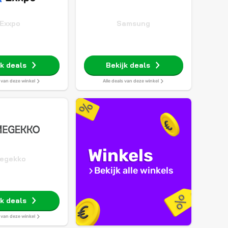
Exxpo
Samsung
jk deals
Bekijk deals
s van deze winkel
Alle deals van deze winkel
Winkels
egekko
Bekijk alle winkels
jk deals
s van deze winkel