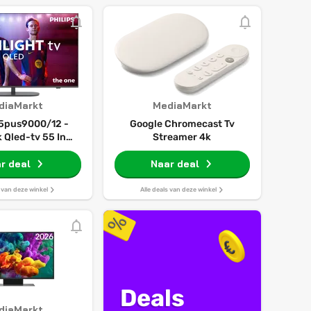
diaMarkt
MediaMarkt
55pus9000/12 -
Google Chromecast Tv
k Qled-tv 55 Inch
Streamer 4k
2025
r deal
Naar deal
s van deze winkel
Alle deals van deze winkel
Deals
diaMarkt