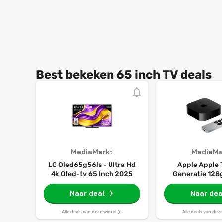
Best bekeken 65 inch TV deals
MediaMarkt
MediaMa
LG Oled65g56ls - Ultra Hd
Apple Apple 
4k Oled-tv 65 Inch 2025
Generatie 128g
Etherne
Naar deal
Naar dea
Alle deals van deze winkel
Alle deals van dez