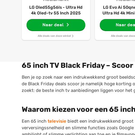
LG Oled55g56ls - Ultra Hd
LG Evo Ai 50qn
4k Oled-tv 55 Inch 2025
Ultra Hd 4k Min
Inch 20
Naar deal
Naar dea
Alle deals van deze winkel
Alle deals van dez
65 inch TV Black Friday – Scoor 
Ben je op zoek naar een indrukwekkend groot beeldsc
de Black Friday deals scoor je namelijk hoge korting
zoekt: de beste inch tv aanbiedingen liggen voor het g
Waarom kiezen voor een 65 inch
Een 65 inch
televisie
biedt een indrukwekkend groot 
verversingssnelheid en slimme functies zoals Google T
ambilight of slimme verlichting aan toe en je filmavo