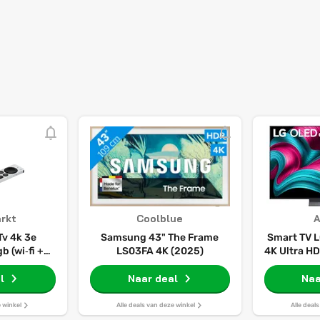
rkt
Coolblue
Tv 4k 3e
Samsung 43" The Frame
Smart TV 
b (wi‑fi +
LS03FA 4K (2025)
4K Ultra HD
t)
(55") H
l
Naar deal
Naa
e winkel
Alle deals van deze winkel
Alle deal