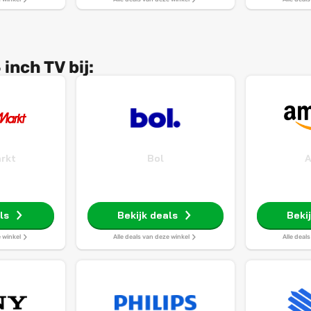
 Google
nt
inch TV bij:
rkt
Bol
ls
Bekijk deals
Beki
e winkel
Alle deals van deze winkel
Alle deal