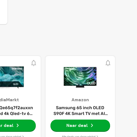
diaMarkt
Amazon
Qe65q7f2auxxn
Samsung 65 inch OLED
ed 4k Qled-tv 65
S90F 4K Smart TV met AI-
ch 2025
zicht, Motion Xcelerator
r deal
144Hz en Pantone
Naar deal
gecertificeerde kleuren
s van deze winkel
Alle deals van deze winkel