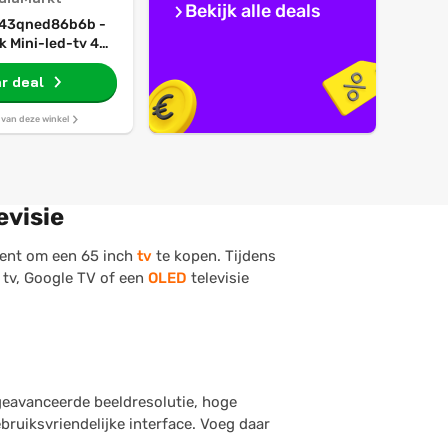
Bekijk alle deals
i 43qned86b6b -
k Mini-led-tv 43
ch 2026
r deal
s van deze winkel
evisie
nt om een 65 inch
tv
te kopen. Tijdens
D tv, Google TV of een
OLED
televisie
geavanceerde beeldresolutie, hoge
bruiksvriendelijke interface. Voeg daar