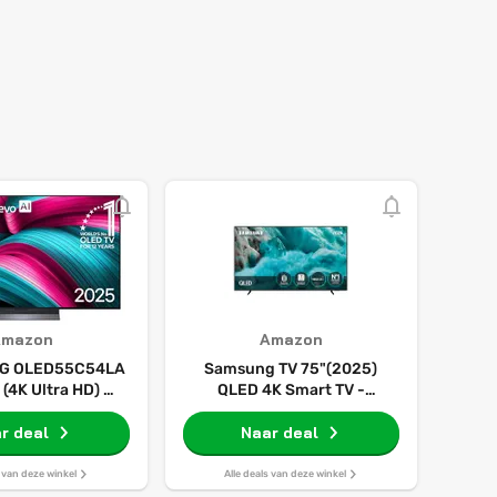
Amazon
Amazon
LG OLED55C54LA
Samsung TV 75"(2025)
 (4K Ultra HD) 55"
QLED 4K Smart TV -
DR OLED (HDR)
TQ75Q7FAAUXXC
r deal
(OLED)
Naar deal
s van deze winkel
Alle deals van deze winkel