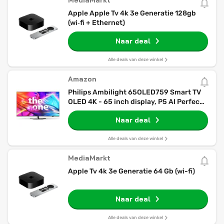
MediaMarkt
Apple Apple Tv 4k 3e Generatie 128gb
(wi‑fi + Ethernet)
Naar deal
Alle deals van deze winkel
Amazon
Philips Ambilight 65OLED759 Smart TV
OLED 4K - 65 inch display, P5 AI Perfect
Picture Ultra HD, Titan OS, Dolby Vision
Naar deal
en Dolby Atmos-geluid, werkt met Alexa
en Google Assistant
Alle deals van deze winkel
MediaMarkt
Apple Tv 4k 3e Generatie 64 Gb (wi-fi)
Naar deal
Alle deals van deze winkel