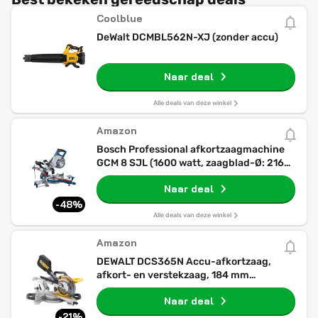
Coolblue
DeWalt DCMBL562N-XJ (zonder accu)
Naar deal
Alle deals van deze winkel
Amazon
Bosch Professional afkortzaagmachine
GCM 8 SJL (1600 watt, zaagblad-Ø: 216
mm, in doos)
Naar deal
-48%
Alle deals van deze winkel
Amazon
DEWALT DCS365N Accu-afkortzaag,
afkort- en verstekzaag, 184 mm
zaagbladdiameter, 48 graden
Naar deal
hellingsinstelling, XPS-
zaaglijnweergave, levering zonder accu
-21%