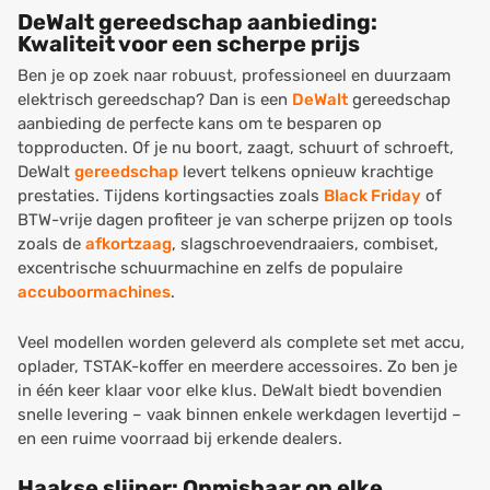
DeWalt gereedschap aanbieding:
Kwaliteit voor een scherpe prijs
Ben je op zoek naar robuust, professioneel en duurzaam
elektrisch gereedschap? Dan is een
DeWalt
gereedschap
aanbieding de perfecte kans om te besparen op
topproducten. Of je nu boort, zaagt, schuurt of schroeft,
DeWalt
gereedschap
levert telkens opnieuw krachtige
prestaties. Tijdens kortingsacties zoals
Black Friday
of
BTW-vrije dagen profiteer je van scherpe prijzen op tools
zoals de
afkortzaag
, slagschroevendraaiers, combiset,
excentrische schuurmachine en zelfs de populaire
accuboormachines
.
Veel modellen worden geleverd als complete set met accu,
oplader, TSTAK-koffer en meerdere accessoires. Zo ben je
in één keer klaar voor elke klus. DeWalt biedt bovendien
snelle levering – vaak binnen enkele werkdagen levertijd –
en een ruime voorraad bij erkende dealers.
Haakse slijper: Onmisbaar op elke