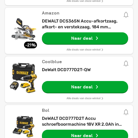
Alle deals van deze winkel
Amazon
DEWALT DCS365N Accu-afkortzaag,
afkort- en verstekzaag, 184 mm
zaagbladdiameter, 48 graden
Naar deal
hellingsinstelling, XPS-
zaaglijnweergave, levering zonder accu
-21%
en oplader
Alle deals van deze winkel
Coolblue
DeWalt DCD777D2T-QW
Naar deal
Alle deals van deze winkel
Bol
DeWALT DCD777D2T Accu
schroefboormachine 18V XR 2.0Ah in
TSTAK
Naar deal