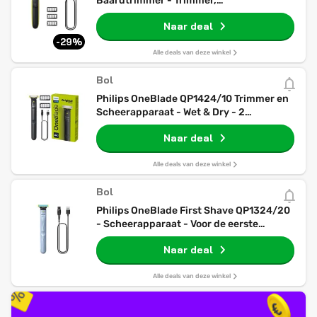
Baardtrimmer - Trimmer,
Scheerapparaat en Styler in 1 - 3 Trim-
Naar deal
opz
-29%
Alle deals van deze winkel
Bol
Philips OneBlade QP1424/10 Trimmer en
Scheerapparaat - Wet & Dry - 2
Opzetkammen
Naar deal
Alle deals van deze winkel
Bol
Philips OneBlade First Shave QP1324/20
- Scheerapparaat - Voor de eerste
scheerbeurt
Naar deal
Alle deals van deze winkel